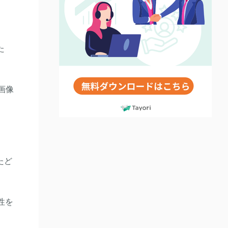
た
画像
たど
性を