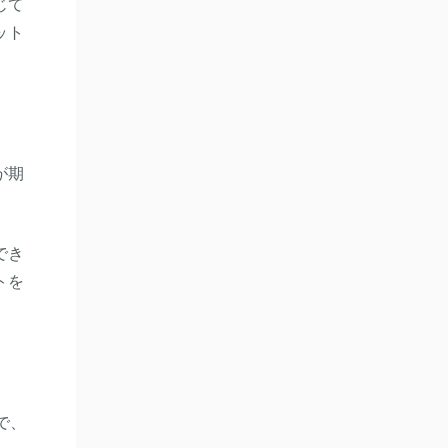
じて
ット
が期
でき
トを
で、