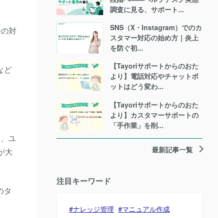
調査に見る、サポート...
SNS（X・Instagram）でのカ
去の対
スタマー対応の始め方｜炎上
を防ぐ初...
【Tayoriサポートからのおた
など
より】電話対応やチャットボ
ットはどう変わ...
【Tayoriサポートからのおた
より】カスタマーサポートの
「手作業」を削...
し、ユ
最新記事一覧
が大
注目キーワード
のタ
ナレッジ管理
マニュアル作成