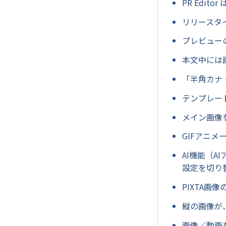
PR Edit
リリースタ
プレビュー
本文中には
「半角カナ
テンプレー
メイン画像
GIFアニ
AI機能（
設定を切り
PIXTA画
縦の画像が
画像／動画