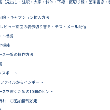
能（見出し・注釈・太字・斜体・下線・区切り線・箇条書き・
削除・キャプション挿入方法
プレビュー画面の表示切り替え・テストメール配信
ント機能
ク機能
ース一覧の操作方法
能
クスポート
rdファイルからインポート
ースを書くための10個のヒント
流れ｜①追加情報設定
能