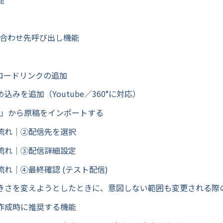
い合わせ先呼び出し機能
ンロードリンクの追加
込みを追加（Youtube／360°に対応）
itor」から原稿をインポートする
流れ｜②配信先を選択
流れ｜③配信詳細設定
れ｜④最終確認 (テスト配信)
きさを変えようとしたときに、意図しない範囲も変更される際
作成時に推奨する機能