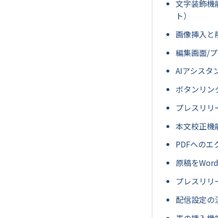
文字装飾機
ト）
画像挿入と
編集画面/
AIアシスタ
ボタンリン
プレスリリ
本文校正機
PDFへのエ
原稿をWo
プレスリリ
配信設定の
表の挿入機