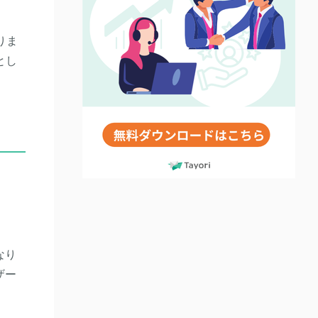
りま
とし
なり
ザー