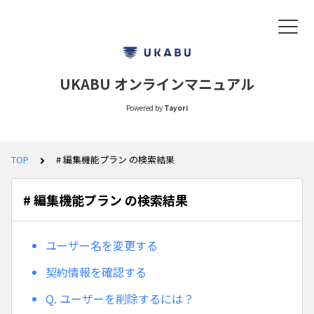
UKABU オンラインマニュアル
Powered by
Tayori
TOP
# 編集機能プラン の検索結果
# 編集機能プラン の検索結果
ユーザー名を変更する
契約情報を確認する
Q. ユーザーを削除するには？