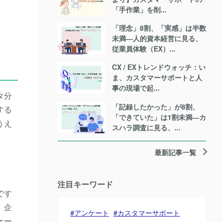
「手作業」を削...
「理念」8割、「実感」は半数
未満―人的資本経営に見る、
従業員体験（EX）...
CX / EXトレンドウォッチ：い
ま、カスタマーサポートと人
事の現場で起...
タ分
「記録したかった」が8割、
する
「できていた」は1割未満―カ
うえ
スハラ調査に見る、...
最新記事一覧
注目キーワード
です
。企
アンケート
カスタマーサポート
ケー