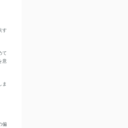
夫す
めて
を意
しま
の偏