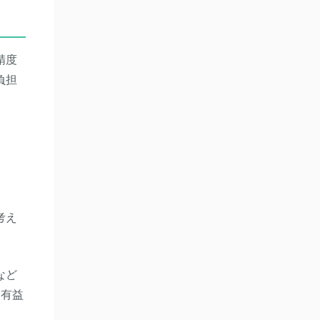
精度
負担
考え
など
、有益