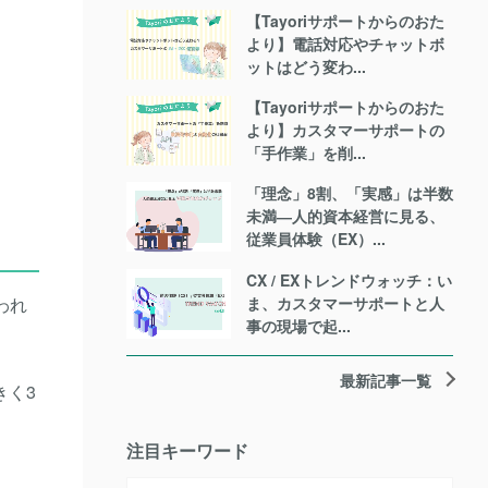
【Tayoriサポートからのおた
より】電話対応やチャットボ
ットはどう変わ...
【Tayoriサポートからのおた
より】カスタマーサポートの
「手作業」を削...
「理念」8割、「実感」は半数
未満―人的資本経営に見る、
従業員体験（EX）...
CX / EXトレンドウォッチ：い
ま、カスタマーサポートと人
われ
事の現場で起...
最新記事一覧
きく3
注目キーワード