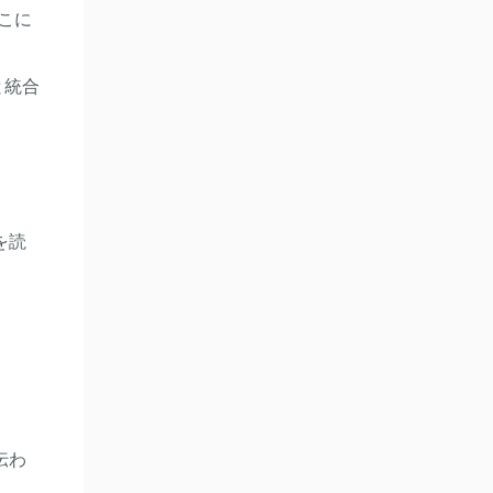
こに
と統合
を読
伝わ