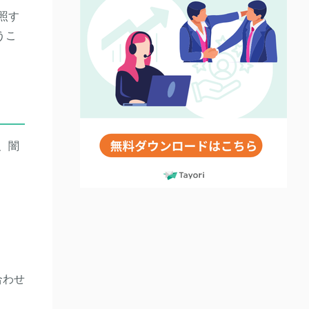
照す
うこ
、闇
合わせ