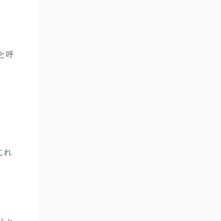
と呼
これ