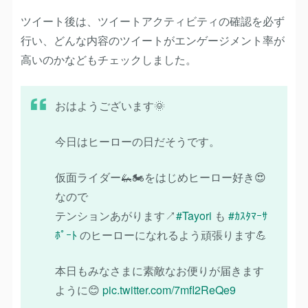
ツイート後は、ツイートアクティビティの確認を必ず
行い、どんな内容のツイートがエンゲージメント率が
高いのかなどもチェックしました。
おはようございます🌞
今日はヒーローの日だそうです。
仮面ライダー🦗🏍️をはじめヒーロー好き😍
なので
テンションあがります↗️
#Tayori
も
#ｶｽﾀﾏｰｻ
ﾎﾟｰﾄ
のヒーローになれるよう頑張ります💪
本日もみなさまに素敵なお便りが届きます
ように😊
pic.twitter.com/7mfI2ReQe9