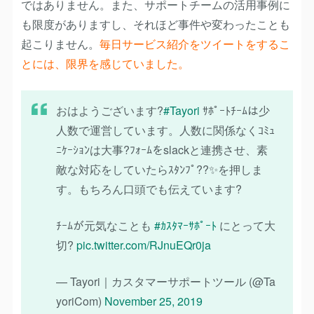
ではありません。また、サポートチームの活用事例に
も限度がありますし、それほど事件や変わったことも
起こりません。
毎日サービス紹介をツイートをするこ
とには、限界を感じていました。
おはようございます?️
#Tayori
ｻﾎﾟｰﾄﾁｰﾑは少
人数で運営しています。人数に関係なくｺﾐｭ
ﾆｹｰｼｮﾝは大事?ﾌｫｰﾑをslackと連携させ、素
敵な対応をしていたらｽﾀﾝﾌﾟ??✨を押しま
す。もちろん口頭でも伝えています?
ﾁｰﾑが元気なことも
#ｶｽﾀﾏｰｻﾎﾟｰﾄ
にとって大
切?
pic.twitter.com/RJnuEQr0ja
— Tayori｜カスタマーサポートツール (@Ta
yoriCom)
November 25, 2019