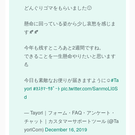
どんぐりゴマをもらいました🙂
懸命に回っている姿から少し哀愁を感じま
す🍂🍂
今年も残すところあと2週間ですね。
できることを一生懸命やりたいと思います
💪
今日も素敵なお便りが届きますように☺️
#Ta
yori
#ｶｽﾀﾏｰｻﾎﾟｰﾄ
pic.twitter.com/SanmoLl0S
d
— Tayori｜フォーム・FAQ・アンケート・
チャット｜カスタマーサポートツール (@Ta
yoriCom)
December 16, 2019