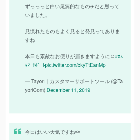
ずっっっと白い尾翼的なもの✈️だと思って
いました。
見慣れたものもよく見ると発見ってありま
すね
本日も素敵なお便りが届きますように☺️
#ｶｽ
ﾀﾏｰｻﾎﾟｰﾄ
pic.twitter.com/bkyTtEanMp
— Tayori｜カスタマーサポートツール (@Ta
yoriCom)
December 11, 2019
今日はいい天気ですね🌞