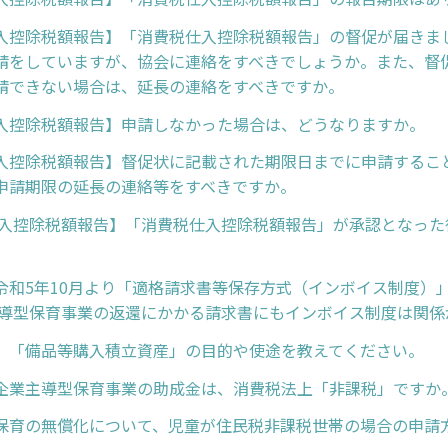
入控除税額報告】「消費税仕入控除税額報告」の督促が届きま
請をしていますが、協会に連絡をすべきでしょうか。また、督
請できない場合は、延長の連絡をすべきですか。
入控除税額報告】申請しなかった場合は、どうなりますか。
入控除税額報告】督促状に記載された期限日までに申請するこ
申請期限の延長の連絡等をすべきですか。
入控除税額報告】「消費税仕入控除税額報告」が承認となった
。
令和5年10月より「適格請求書等保存方式（インボイス制度）
主導型保育事業の返還にかかる請求書にもインボイス制度は関係
】「備品等購入積立資産」の目的や使途を教えてください。
企業主導型保育事業の助成金は、消費税法上「非課税」ですか
保育の無償化について、児童が住民税非課税世帯の場合の申請