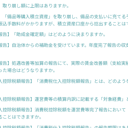
】取り崩し額に上限はありますか。
】「備品等購入積立資産」を取り崩し、備品の支払いに充てる
振込手数料がかかりますが、積立資産口座から捻出することは
報告】「助成金確定額」はどのように決まりますか。
報告】自治体からの補助金を受けています。年度完了報告の収
。
報告】処遇改善等加算の報告にて、実際の賃金改善額（支給実
った場合はどうなりますか。
入控除税額報告】「消費税仕入控除税額報告」とは、どのよう
入控除税額報告】運営費等の積算内訳に記載する「対象経費」
入控除税額報告】消費税控除税額を運営費等完了報告において
ることはできますか。
入控除税額報告】「消費税仕入控除税額報告」の報告期限はあ