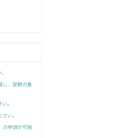
。
い。
園し、翌朝の基
さい。
ださい。
）の申請が可能