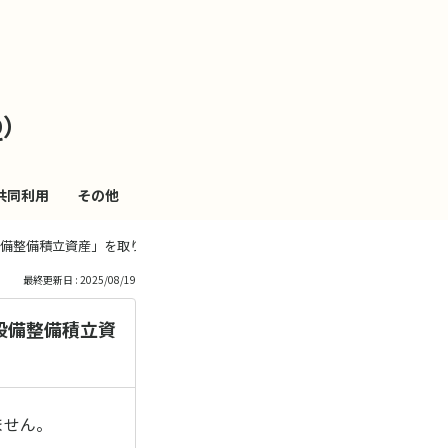
も
っ
Q）
と
見
共同利用
その他
る
備整備積立資産」を取り崩しても良いですか。
最終更新日 : 2025/08/19
設備整備積立資
ません。