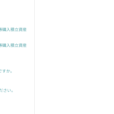
等購入積立資産
等購入積立資産
ですか。
ださい。