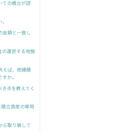
いての積立が認
い。
の金額と一致し
社の運営する他施
例えば、修繕積
ですか。
べき点を教えてく
に積立資産の専用
から取り崩して