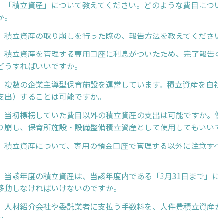
】「積立資産」について教えてください。どのような費目につ
か。
】積立資産の取り崩しを行った際の、報告方法を教えてくださ
】積立資産を管理する専用口座に利息がついたため、完了報告
どうすればいいですか。
】複数の企業主導型保育施設を運営しています。積立資産を自
支出）することは可能ですか。
】当初標榜していた費目以外の積立資産の支出は可能ですか。
り崩し、保育所施設・設備整備積立資産として使用してもいい
】積立資産について、専用の預金口座で管理する以外に注意す
】当該年度の積立資産は、当該年度内である「3月31日まで」
移動しなければいけないのですか。
】人材紹介会社や委託業者に支払う手数料を、人件費積立資産