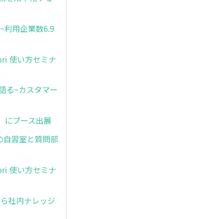
~利用企業数6.9
ori 使い方セミナ
が語る~カスタマー
 秋」にブース出展
ための自習室と質問部
ori 使い方セミナ
グから社内ナレッジ