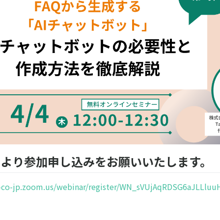
Lより参加申し込みをお願いいたします。
s-co-jp.zoom.us/webinar/register/WN_sVUjAqRDSG6aJLLluu