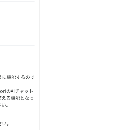
うに機能するので
riのAIチャット
使える機能となっ
さい。
。
さい。