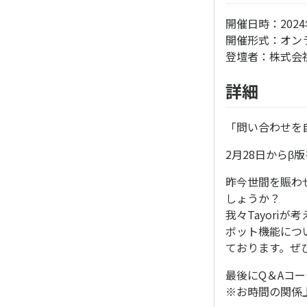
開催日時：2024年
開催形式：オンラ
登壇者：株式会社P
詳細
「問い合わせを自
2月28日からβ
昨今世間を賑わ
しょうか？
我々Tayori
ボット機能につ
ております。ぜ
最後にQ＆Aコ
※お時間の関係