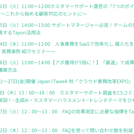
月11日（火）11:00～12:00カスタマーサポート運営の「7つの
I」～これから始める顧客対応のヒントに～
月25日（火）14:00～15:00 サポートマネージャー必見！チー
するTayori活用法
月24日（木）11:00～12:00 人事業務をSaaSで効率化し 属人
ES 実務事例 紹介セミナー～
月26日（火）13:00～14:00【アポ獲得が5倍に！】『最速』で
構築方法
水)～27日(金)開催 Japan ITweek 秋「クラウド業務改革EXPO
月8日（木）15：00～16：00 カスタマーサポート調査をCSコ
解説！~生成AI・カスタマーハラスメント~トレンドテーマをひ
月27日（火）12：00～13：00 FAQの効果測定に必要な指標をTa
月22日（木）12：00～13：00 FAQを使って問い合わせ数を削