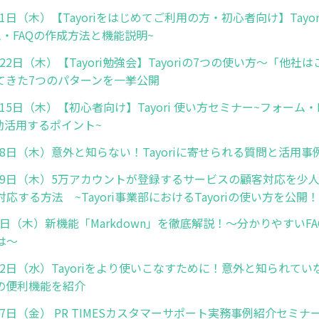
2月1日（木）【Tayoriをはじめてご利用の方・初心者向け】Tayo
・FAQの作成方法と機能説明~
2月22日（木）【Tayori勉強会】Tayoriの7つの使い方～「他社
てきた7つのパターンを一挙公開
2月15日（木）【初心者向け】Tayori 使い方セミナー~フォーム
効活用するポイント~
2月8日（木）意外と知らない！Tayoriに寄せられる質問と活用
1月19日（木）5万アカウントが登録するサービスの顧客対応を少
応する方法 ~Tayori事業部におけるTayoriの使い方を公開！
月2日（木）新機能「Markdown」を徹底解説！～分かりやすいF
は～
月22日（水）Tayoriをより使いこなすために！意外と知られて
riの便利機能を紹介
月17日（金） PR TIMESカスタマーサポート実務事例紹介セミナー