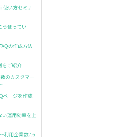
ri 使い方セミナ
はこう使ってい
・FAQの作成方法
事例をご紹介
人数のカスタマー
~
AQページを作成
いない運用効率を上
~利用企業数7.6