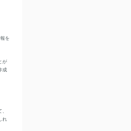
情報を
とが
作成
て、
しれ