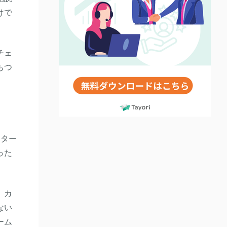
けで
チェ
もつ
ンター
った
、カ
ない
ーム