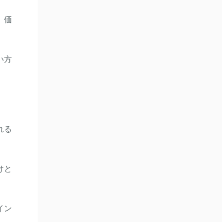
、価
い方
れる
けと
イン