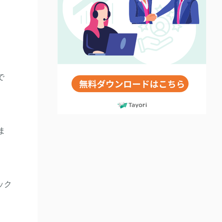
で
ま
ック