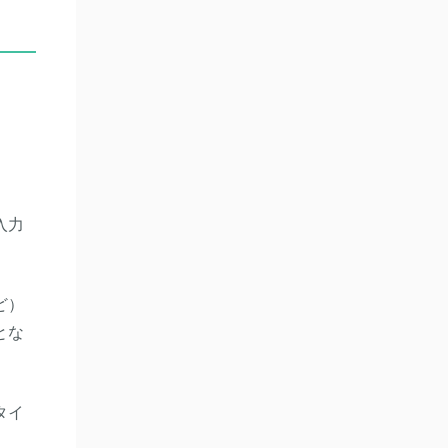
入力
ど）
とな
タイ