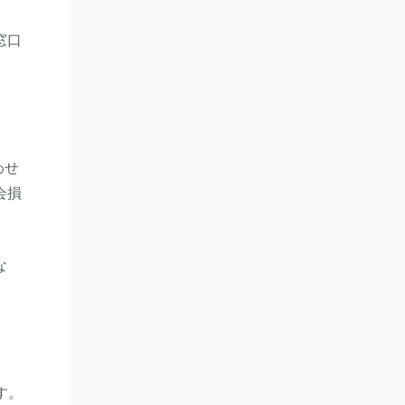
窓口
わせ
会損
な
す。