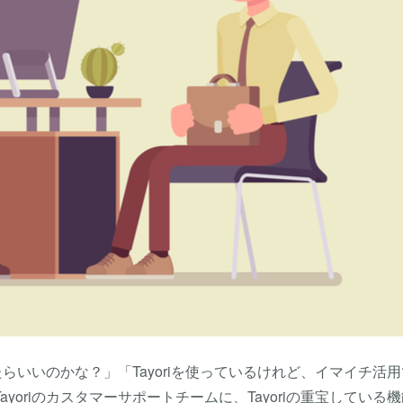
たらいいのかな？」「Tayoriを使っているけれど、イマイチ活
oriのカスタマーサポートチームに、Tayoriの重宝している