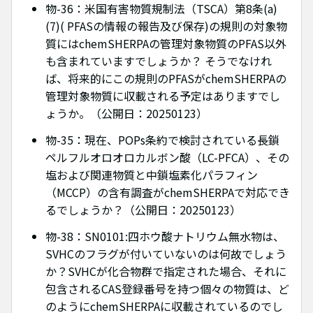
物-36：米国有害物質規制法（TSCA）第8条(a)
(7)( PFASの情報の報告及び保存)の規則の対象物
質にはchemSHERPAの管理対象物質のPFAS以外
も含まれていますでしょうか？ そうでなけれ
ば、将来的にこの規則のPFASがchemSHERPAの
管理対象物質に収載される予定はありますでし
ょうか。（公開日：20250123）
物-35：現在、POPs条約で検討されている長鎖
ペルフルオロオロカルボン酸（LC-PFCA）、その
塩および関連物質と中鎖塩素化パラフィン
（MCCP）の含有調査がchemSHERPAで対応でき
るでしょうか？（公開日：20250123）
物-38：SN0101:四ホウ酸ナトリウム無水物は、
SVHCのフラグが付いていないのは何故でしょう
か？SVHCが化合物群で指定された場合、それに
包含されるCAS登録番号を持つ個々の物質は、ど
のようにchemSHERPAに収載されているのでし