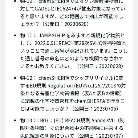
物-10： chemSHERPAではオゾン層破壊物質に
対してGADSLとIEC62474が抽出対象になってい
ると思いますが、どの範囲まで抽出が可能でし
ょうか？（公開日：20230628）
物-11： JAMPのＨＰをみますと新規化学物質と
して、2022.9.9にREACH第28次SVHC候補物質と
いうことで通し番号が明記されています。こうし
た通し番号の命名はどのような機関でなされて
いるかお教えください。（公開日：20230628）
物-12： chemSHERPAでシップリサイクルに関
するEU規則 Regulation (EU)No.1257/2013の対
象となる有害化学物質情報（表Aと表Bの情報）
に記載の化学物質管理をchemSHERPAで行うこ
とは可能でしょうか？（公開日：20230705）
物-13：LR07：(EU) REACH規則 Annex XVII（制
限対象物質）での混合物中の不純物に由来する
免除規定の判断について（公開日：20230707）