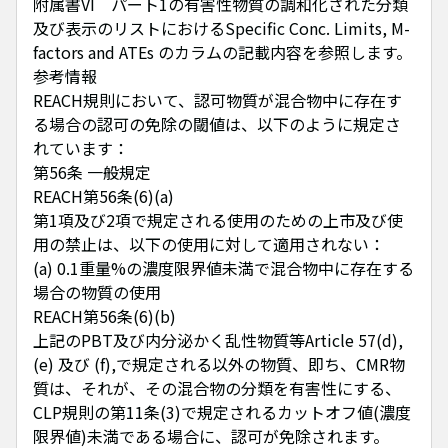
附属書VI パート1の有害性物質の調和化された分類
及び表示のリストにおけるSpecific Conc. Limits, M-
factors and ATEs のカラムの記載内容を参照します。
参考情報
REACH規則において、認可物質が混合物中に存在す
る場合の認可の免除の閾値は、以下のように規定さ
れています：
第56条 一般規定
REACH第56条(6)(a)
第1項及び2項で規定される使用のための上市及び使
用の禁止は、以下の使用に対して適用されない：
(a) 0.1重量%の濃度限界値未満で混合物中に存在する
場合の物質の使用
REACH第56条(6)(b)
上記のPBT及び内分泌かく乱性物質等Article 57(d),
(e) 及び (f),で規定される以外の物質、即ち、CMR物
質は、それが、その混合物の分類を有害性にする、
CLP規則の第11条(3)で規定されるカットオフ値(濃度
限界値)未満である場合に、認可が免除されます。