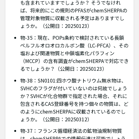
も含まれていますでしょうか？ そうでなけれ
ば、将来的にこの規則のPFASがchemSHERPAの
管理対象物質に収載される予定はありますでし
ょうか。（公開日：20250123）
物-35：現在、POPs条約で検討されている長鎖
ペルフルオロオロカルボン酸（LC-PFCA）、その
塩および関連物質と中鎖塩素化パラフィン
（MCCP）の含有調査がchemSHERPAで対応でき
るでしょうか？（公開日：20250123）
物-38：SN0101:四ホウ酸ナトリウム無水物は、
SVHCのフラグが付いていないのは何故でしょう
か？SVHCが化合物群で指定された場合、それに
包含されるCAS登録番号を持つ個々の物質は、ど
のようにchemSHERPAに収載されているのでし
ょうか。（公開日：20250312）
物-37：フランス循環経済法の鉱物油規制物質
は、chemSHERPAでの情報伝達は可能でしょう