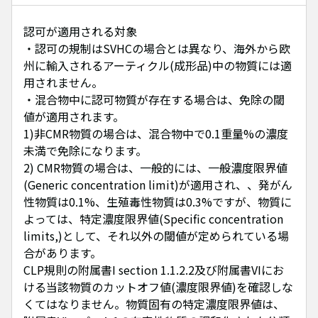
認可が適用される対象
・認可の規制はSVHCの場合とは異なり、海外から欧
州に輸入されるアーティクル(成形品)中の物質には適
用されません。
・混合物中に認可物質が存在する場合は、免除の閾
値が適用されます。
1)非CMR物質の場合は、混合物中で0.1重量%の濃度
未満で免除になります。
2) CMR物質の場合は、一般的には、一般濃度限界値
(Generic concentration limit)が適用され、、発がん
性物質は0.1%、生殖毒性物質は0.3%ですが、物質に
よっては、特定濃度限界値(Specific concentration
limits,)として、それ以外の閾値が定められている場
合があります。
CLP規則の附属書I section 1.1.2.2及び附属書VIにお
ける当該物質のカットオフ値(濃度限界値)を確認しな
くてはなりません。物質固有の特定濃度限界値は、