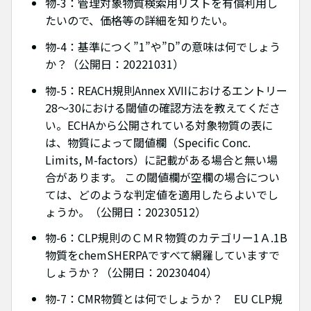
物-3：管理対象物質検索用リストを有償利用し
たいので、価格等の詳細を知りたい。
物-4：基準につく”1”や”D”の意味は何でしょう
か？（公開日：20221031）
物-5：REACH規則Annex XVIIにおけるエントリー
28～30における閾値の確認方法を教えてくださ
い。ECHAから公開されている対象物質の表に
は、物質によって閾値欄（Specific Conc.
Limits, M-factors）に記載がある場合と無い場
合があります。 この閾値欄が空欄の場合につい
ては、どのような判定値を適用したらよいでし
ょうか。（公開日：20230512）
物-6：CLP規則のＣＭＲ物質のカテゴリー1Ａ.1B
物質をchemSHERPAですべて網羅していますで
しょうか？（公開日：20230404）
物-7：CMR物質とは何でしょうか？ EU CLP規