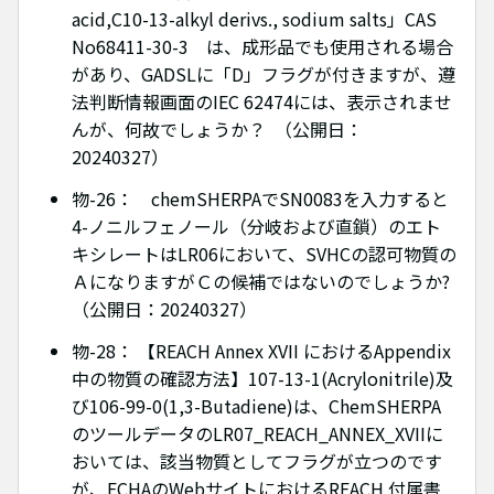
acid,C10-13-alkyl derivs., sodium salts」CAS
No68411-30-3 は、成形品でも使用される場合
があり、GADSLに「D」フラグが付きますが、遵
法判断情報画面のIEC 62474には、表示されませ
んが、何故でしょうか？ （公開日：
20240327）
物-26： chemSHERPAでSN0083を入力すると
4-ノニルフェノール（分岐および直鎖）のエト
キシレートはLR06において、SVHCの認可物質の
ＡになりますがＣの候補ではないのでしょうか?
（公開日：20240327）
物-28： 【REACH Annex XVII におけるAppendix
中の物質の確認方法】107-13-1(Acrylonitrile)及
び106-99-0(1,3-Butadiene)は、ChemSHERPA
のツールデータのLR07_REACH_ANNEX_XVIIに
おいては、該当物質としてフラグが立つのです
が、ECHAのWebサイトにおけるREACH 付属書