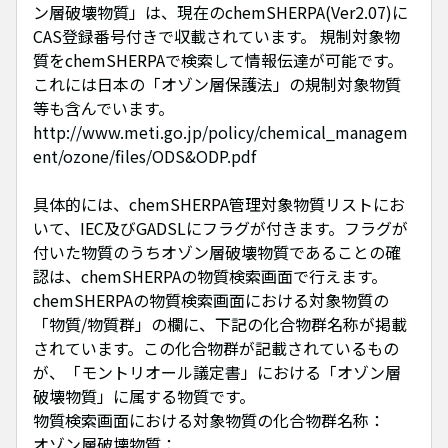
ン層破壊物質」は、現在のchemSHERPA(Ver2.07)に
CAS登録番号付きで収載されています。 規制対象物
質をchemSHERPAで検索して情報伝達が可能です。
これには日本の「オゾン層保護法」の規制対象物質
等も含んでいます。
http://www.meti.go.jp/policy/chemical_managem
ent/ozone/files/ODS&ODP.pdf
具体的には、chemSHERPA管理対象物質リストにお
いて、IEC及びGADSLにフラグが付きます。フラグが
付いた物質のうちオゾン層破壊物質であることの確
認は、chemSHERPAの物質検索画面で行えます。
chemSHERPAの物質検索画面における対象物質の
「物質/物質群」の欄に、下記の化合物群名称が掲載
されています。この化合物群が記載されているもの
が、「モントリオール議定書」における「オゾン層
破壊物質」に属する物質です。
物質検索画面における対象物質の化合物群名称：
オゾン層破壊物質：