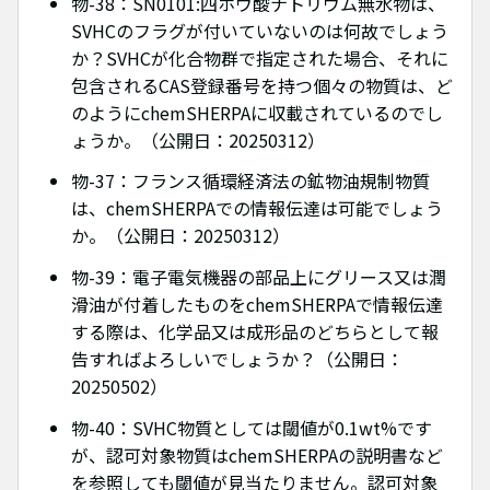
物-38：SN0101:四ホウ酸ナトリウム無水物は、
SVHCのフラグが付いていないのは何故でしょう
か？SVHCが化合物群で指定された場合、それに
包含されるCAS登録番号を持つ個々の物質は、ど
のようにchemSHERPAに収載されているのでし
ょうか。（公開日：20250312）
物-37：フランス循環経済法の鉱物油規制物質
は、chemSHERPAでの情報伝達は可能でしょう
か。（公開日：20250312）
物-39：電子電気機器の部品上にグリース又は潤
滑油が付着したものをchemSHERPAで情報伝達
する際は、化学品又は成形品のどちらとして報
告すればよろしいでしょうか？（公開日：
20250502）
物-40：SVHC物質としては閾値が0.1wt%です
が、認可対象物質はchemSHERPAの説明書など
を参照しても閾値が見当たりません。認可対象