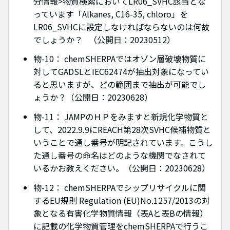
分情報>物質検索においてLR06_SVHC該当とな
っています「Alkanes, C16-35, chloro」を
LR06_SVHCに設定しなければならないのは何故
でしょうか？ （公開日：20230512）
物-10： chemSHERPAではオゾン層破壊物質に
対してGADSLとIEC62474が抽出対象になってい
ると思いますが、どの範囲まで抽出が可能でし
ょうか？（公開日：20230628）
物-11： JAMPのＨＰをみますと新規化学物質と
して、2022.9.9にREACH第28次SVHC候補物質と
いうことで通し番号が明記されています。こうし
た通し番号の命名はどのような機関でなされて
いるかお教えください。（公開日：20230628）
物-12： chemSHERPAでシップリサイクルに関
するEU規則 Regulation (EU)No.1257/2013の対
象となる有害化学物質情報（表Aと表Bの情報）
に記載の化学物質管理をchemSHERPAで行うこ