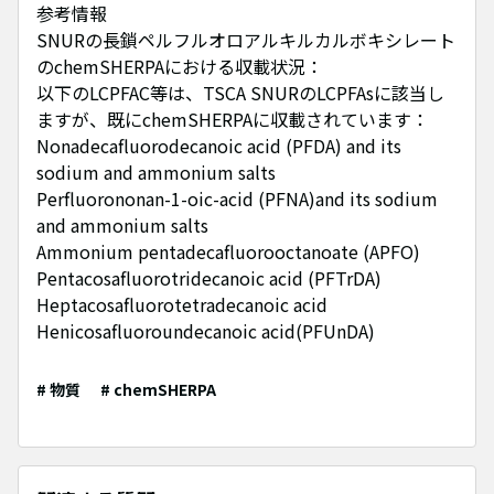
参考情報
SNURの長鎖ペルフルオロアルキルカルボキシレート
のchemSHERPAにおける収載状況：
以下のLCPFAC等は、TSCA SNURのLCPFAsに該当し
ますが、既にchemSHERPAに収載されています：
Nonadecafluorodecanoic acid (PFDA) and its
sodium and ammonium salts
Perfluorononan-1-oic-acid (PFNA)and its sodium
and ammonium salts
Ammonium pentadecafluorooctanoate (APFO)
Pentacosafluorotridecanoic acid (PFTrDA)
Heptacosafluorotetradecanoic acid
Henicosafluoroundecanoic acid(PFUnDA)
# 物質
# chemSHERPA