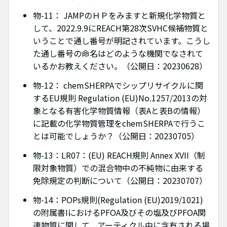
物-11： JAMPのＨＰをみますと新規化学物質と
して、2022.9.9にREACH第28次SVHC候補物質と
いうことで通し番号が明記されています。こうし
た通し番号の命名はどのような機関でなされて
いるかお教えください。（公開日：20230628）
物-12： chemSHERPAでシップリサイクルに関
するEU規則 Regulation (EU)No.1257/2013の対
象となる有害化学物質情報（表Aと表Bの情報）
に記載の化学物質管理をchemSHERPAで行うこ
とは可能でしょうか？（公開日：20230705）
物-13：LR07：(EU) REACH規則 Annex XVII（制
限対象物質）での混合物中の不純物に由来する
免除規定の判断について（公開日：20230707）
物-14：POPs規則(Regulation (EU)2019/1021)
の附属書IにおけるPFOA及びその塩及びPFOA関
連物質に関して、アーティクル中に含有される場