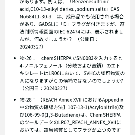
があります。例えば、「Benzenesulfonic
acid,C10-13-alkyl derivs., sodium salts」CAS
No68411-30-3 は、成形品でも使用される場合
があり、GADSLに「D」フラグが付きますが、遵
法判断情報画面のIEC 62474には、表示されませ
んが、何故でしょうか？ （公開日：
20240327）
物-26： chemSHERPAでSN0083を入力すると
4-ノニルフェノール（分岐および直鎖）のエト
キシレートはLR06において、SVHCの認可物質の
ＡになりますがＣの候補ではないのでしょうか?
（公開日：20240327）
物-28： 【REACH Annex XVII におけるAppendix
中の物質の確認方法】107-13-1(Acrylonitrile)及
び106-99-0(1,3-Butadiene)は、ChemSHERPA
のツールデータのLR07_REACH_ANNEX_XVIIに
おいては、該当物質としてフラグが立つのです