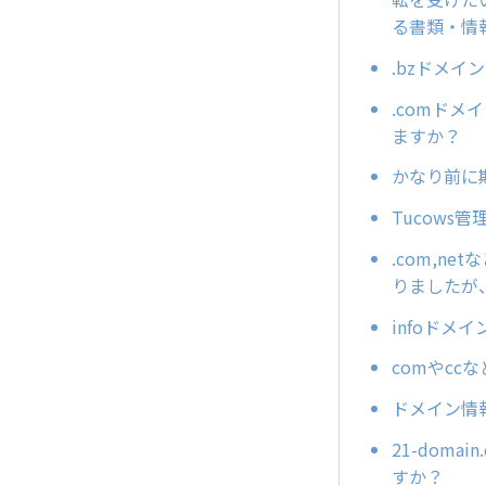
る書類・情
.bzドメイ
.comド
ますか？
かなり前に
Tucows
.com,
りましたが
infoドメ
comやc
ドメイン情
21-dom
すか？