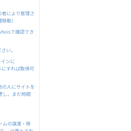
他の者により管理さ
理移動）
oisで確認でき
ださい。
メインに
ようにすれば取得可
他の人にサイトを
更し、まだ時間
ンネームの譲渡・移
り、 必要とされ