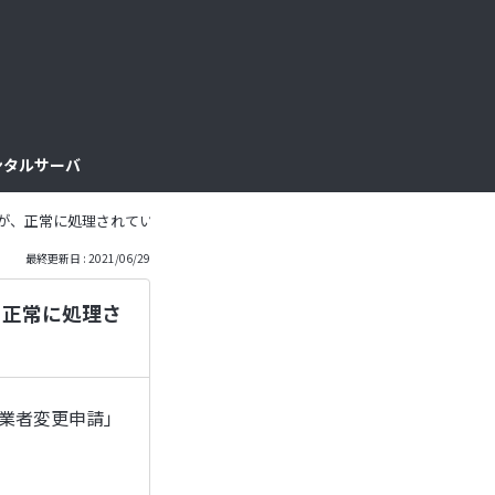
っ
と
見
レンタルサーバ
る
たのでが、正常に処理されていますでしょうか？
最終更新日 : 2021/06/29
が、正常に処理さ
事業者変更申請」