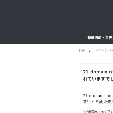
新着情報・重要
TOP
ドメインサ
21-doma
れていますで
21-domai
を行った変更先
※通常whois