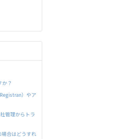
ますか？
gistran）やア
（他社管理からトラ
の場合はどうすれ