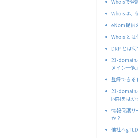
Whois
Whois
eNom提
Whois と
DRP とは
21-dom
メイン一覧
登録できる
21-dom
同期をはか
情報保護サ
か？
他社へgT