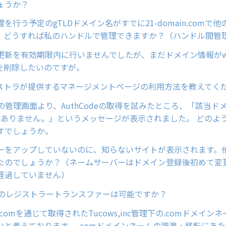
ょうか？
を行う予定のgTLDドメイン名がすでに21-domain.comで
。どうすれば私のハンドルで管理できますか？（ハンドル間管
更新を有効期限内に行いませんでしたが、まだドメイン情報がwh
を削除したいのですが。
ジストラが提供するマネージメントページの利用方法を教えてく
ainの管理画面より、AuthCodeの取得を試みたところ、「該当ド
deはありません。」というメッセージが表示されました。 どの
すでしょうか。
ーをアップしていないのに、知らないサイトが表示されます。
たのでしょうか？（ネームサーバーはドメイン登録後初めて変
経過していません）
ンのレジストラートランスファーは可能ですか？
in.comを通じて取得されたTucows,inc管理下の.comドメイ
いと考えております。 .comドメインネームの譲渡・移転にあた