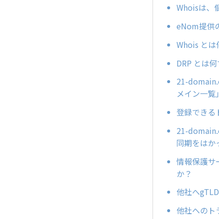
Whois
eNom提
Whois と
DRP とは
21-dom
メイン一覧
登録できる
21-dom
同期をはか
情報保護サ
か？
他社へgT
他社へのトラ