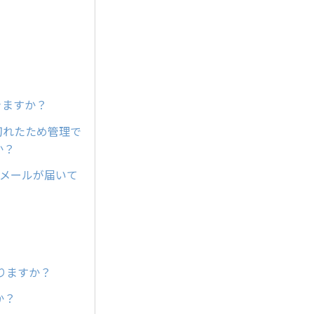
きますか？
が切れたため管理で
か？
内メールが届いて
りますか？
か？