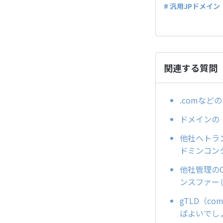
# 汎用JPドメイン
関連する質問
.comな
ドメインの「a
他社へトラン
ドミンコン
他社管理のC
ンスファー
gTLD（
ばよいでし