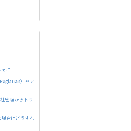
ますか？
gistran）やア
（他社管理からトラ
の場合はどうすれ