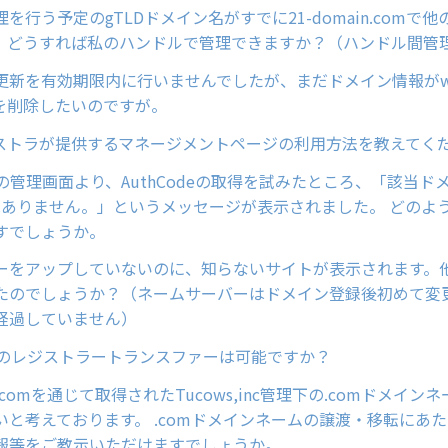
を行う予定のgTLDドメイン名がすでに21-domain.comで
。どうすれば私のハンドルで管理できますか？（ハンドル間管
更新を有効期限内に行いませんでしたが、まだドメイン情報がwh
を削除したいのですが。
ジストラが提供するマネージメントページの利用方法を教えてく
ainの管理画面より、AuthCodeの取得を試みたところ、「該当ド
deはありません。」というメッセージが表示されました。 どの
すでしょうか。
ーをアップしていないのに、知らないサイトが表示されます。
たのでしょうか？（ネームサーバーはドメイン登録後初めて変
経過していません）
ンのレジストラートランスファーは可能ですか？
in.comを通じて取得されたTucows,inc管理下の.comドメイ
いと考えております。 .comドメインネームの譲渡・移転にあた
報等をご教示いただけますでしょうか。