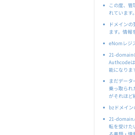
この度、管理
れています
ドメインの
ます。情報
eNomレ
21-dom
Authco
能になりま
まだデータ
乗っ取られ
がそれほど
bzドメイ
21-doma
転を受けた
る書類・情