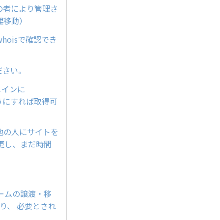
他の者により管理さ
理移動）
oisで確認でき
ださい。
メインに
ようにすれば取得可
他の人にサイトを
更し、まだ時間
ンネームの譲渡・移
り、 必要とされ