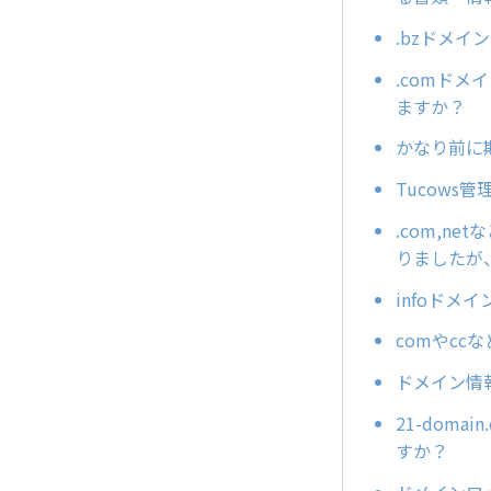
.bzドメイ
.comド
ますか？
かなり前に
Tucows
.com,
りましたが
infoドメ
comやc
ドメイン情
21-dom
すか？