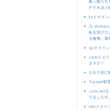
乗っ取られ
がそれほど
bzドメイ
21-doma
転を受けた
る書類・情
.bzドメイ
.comド
ますか？
かなり前に
Tucows
.com,
りましたが
infoドメ