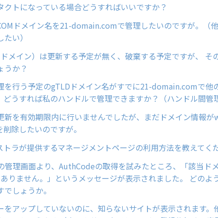
タクトになっている場合どうすればいいですか？
OMドメイン名を21-domain.comで管理したいのですが。
したい）
comドメイン）は更新する予定が無く、破棄する予定ですが、 そ
ょうか？
を行う予定のgTLDドメイン名がすでに21-domain.comで
。どうすれば私のハンドルで管理できますか？（ハンドル間管
更新を有効期限内に行いませんでしたが、まだドメイン情報がwh
を削除したいのですが。
ジストラが提供するマネージメントページの利用方法を教えてく
ainの管理画面より、AuthCodeの取得を試みたところ、「該当ド
deはありません。」というメッセージが表示されました。 どの
すでしょうか。
ーをアップしていないのに、知らないサイトが表示されます。