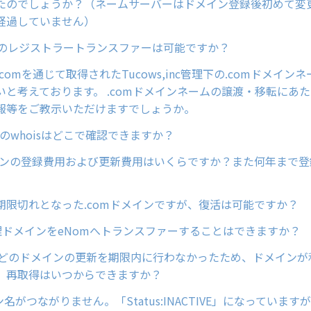
たのでしょうか？（ネームサーバーはドメイン登録後初めて変
経過していません）
ンのレジストラートランスファーは可能ですか？
in.comを通じて取得されたTucows,inc管理下の.comドメイ
いと考えております。 .comドメインネームの譲渡・移転にあた
報等をご教示いただけますでしょうか。
ンのwhoisはどこで確認できますか？
メインの登録費用および更新費用はいくらですか？また何年まで
期限切れとなった.comドメインですが、復活は可能ですか？
管理ドメインをeNomへトランスファーすることはできますか？
netなどのドメインの更新を期限内に行わなかったため、ドメイン
、再取得はいつからできますか？
イン名がつながりません。「Status:INACTIVE」になっていま