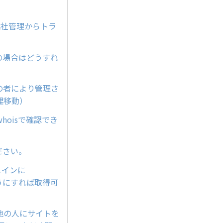
（他社管理からトラ
の場合はどうすれ
他の者により管理さ
理移動）
oisで確認でき
ださい。
メインに
ようにすれば取得可
他の人にサイトを