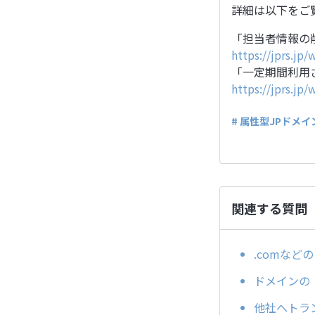
詳細は以下をご
「担当者情報の
https://jprs.jp
「一定期間利用
https://jprs.jp
# 属性型JPドメイ
関連する質問
.comな
ドメインの「a
他社へトラン