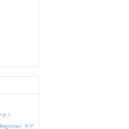
ますか？
gistran）やア