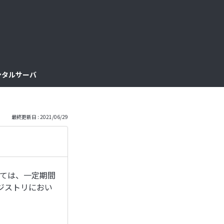
っ
と
見
レンタルサーバ
る
最終更新日 : 2021/06/29
いては、一定期間
ジストリにおい