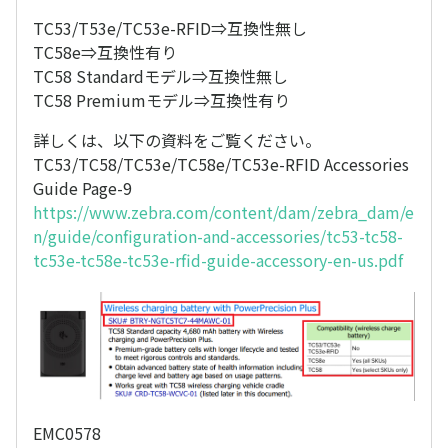
TC53/T53e/TC53e-RFID⇒互換性無し
TC58e⇒互換性有り
TC58 Standardモデル⇒互換性無し
TC58 Premiumモデル⇒互換性有り
詳しくは、以下の資料をご覧ください。
TC53/TC58/TC53e/TC58e/TC53e-RFID Accessories
Guide Page-9
https://www.zebra.com/content/dam/zebra_dam/e
n/guide/configuration-and-accessories/tc53-tc58-
tc53e-tc58e-tc53e-rfid-guide-accessory-en-us.pdf
EMC0578