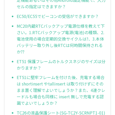
定機能あるいはその他Android設定機能で、入力
セルの指定はできますか？
EC50/EC55でビーコンの受信ができますか？
MC20内蔵RTCバックアップ電源仕様を教えて下
さい。1.RTCバックアップ電源(電池)の種類、2.
電池使用の場合定期的交換サイクルは?、3.本体
バッテリー取り外し後RTCは何時間保持される
か??
ET51 保護フレームのトルクスネジのサイズは分
かりますか？
ET51に堅牢フレームを付けた後、充電する場合
は shortinsert やtallinsert は取り付けずにその
まま置く理解でよいでしょうか？また、4連クレ
ードルも場合も同様に insert 無しで充電する認
識でよいでしょうか？
TC26の液晶保護シート(SG-TC2Y-SCRNPT1-01)