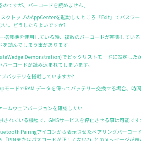
るのですが、バーコードを読めません。
ディスクトップのAppCenterを起動したところ「Exit」でパス
ない。どうしたらよいですか?
ナー搭載機を使用している時、複数のバーコードが密集している
ドを読んでしまう事があります。
DataWedge Demonstration)でピックリストモードに設定
いバーコードが読み込まれてしまいます。
はサブバッテリを搭載していますか?
y SwapモードでRAM データを保ってバッテリー交換する場合、
のファームウェアバージョンを確認したい
提供されている機種で、GMSサービスを停止させる事は可能です
luetooth Pairingアイコンから表示させたペアリングバーコー
ろ「PINまたはパスコードが正しくない?」とのメッセージが表