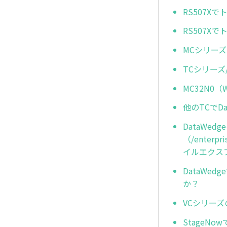
RS507
RS507
MCシリーズ
TCシリーズ
MC32N0
他のTCでD
DataWe
（/enterp
イルエクス
DataW
か？
VCシリー
StageN