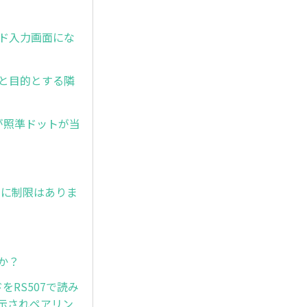
ワード入力画面にな
と目的とする隣
したが照準ドットが当
時間に制限はありま
か？
ドをRS507で読み
示されペアリン