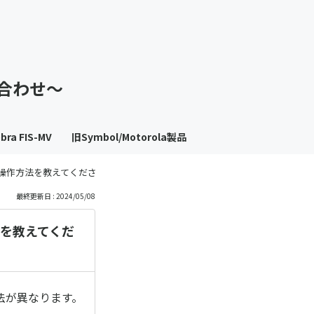
も
っ
い合わせ～
と
見
bra FIS-MV
旧Symbol/Motorola製品
る
の操作方法を教えてください
最終更新日 : 2024/05/08
法を教えてくだ
方法が異なります。