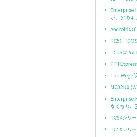
Enterp
が、どのよ
Androi
TC51（
TC25はV
PTTExp
DataWe
MC32N0
Enterpr
なくなり、
TC5Xシリ
TC5Xシ