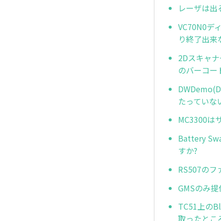
レーザは出
VC70N0
り終了出来
2Dスキャ
のバーコー
DWDemo(
たっていな
MC3300
Batter
すか?
RS507
GMSのみ
TC51上のB
取ったとこ