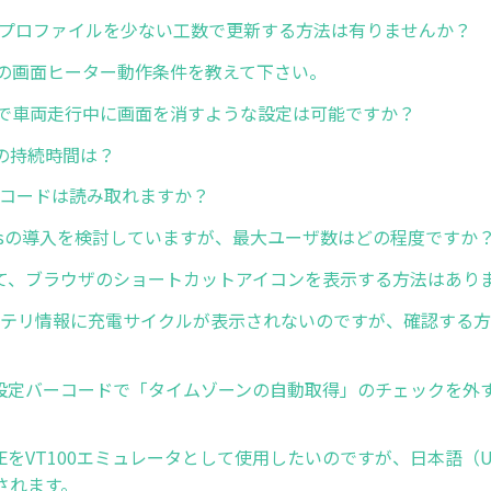
dgeプロファイルを少ない工数で更新する方法は有りませんか？
ズの画面ヒーター動作条件を教えて下さい。
ズで車両走行中に画面を消すような設定は可能ですか？
の持続時間は？
ーコードは読み取れますか？
pressの導入を検討していますが、最大ユーザ数はどの程度ですか
いて、ブラウザのショートカットアイコンを表示する方法はあり
バッテリ情報に充電サイクルが表示されないのですが、確認する
Now設定バーコードで「タイムゾーンの自動取得」のチェックを外
uch TEをVT100エミュレータとして使用したいのですが、日本語（
されます。