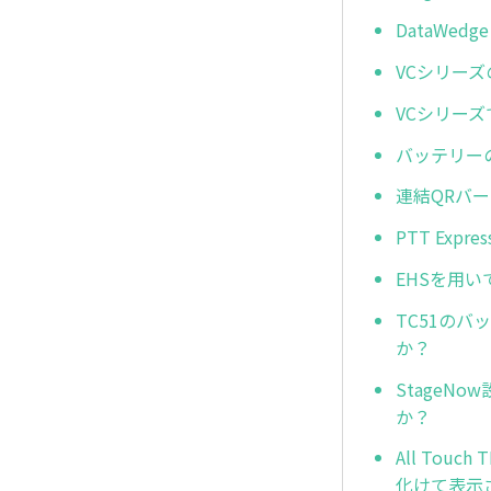
DataWe
VCシリー
VCシリー
バッテリー
連結QRバ
PTT Ex
EHSを用
TC51の
か？
Stage
か？
All To
化けて表示