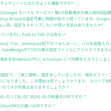
Edge タッチゾーンとはどのような機能ですか?
d GMS(Google モバイル サービス）版OS搭載端末の導入時初
 Setup Wizardの設定作業に時間が掛かり困っています。Googl
ない為、設定をスキップしたいが良い方法はありませんか?
しているのに Push to Talk が出来ない
8 (Oreo) では、/enterprise配下のフォルダーに、パスを直
DataWedge/PTT/EHS等の設定ファイルにアクセスできませ
CE端末をWindow10 PCに ActiveSync にて同期をとろうと
の無線設定で、「常に接続」 設定をしていましたが、端末がスリー
うになりました。この理由は何でしょうか？また、スリープ状
いのですが対策はありますでしょうか？
81A1-01とCBL-DC-382A1-01の相違点は何ですか？
PS(NonGMS)の違いは何ですか？