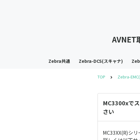
AVNE
Zebra共通
Zebra-DCS(スキャナ)
Ze
TOP
Zebra-EM
MC3300x
さい
MC33XX(R