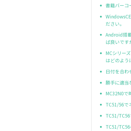
書籍バーコ
Window
ださい。
Andro
ば良いです
MCシリーズ
はどのよう
日付を合わ
勝手に適当
MC32N0
TC51/5
TC51/T
TC51/T