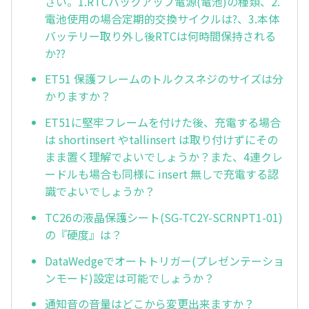
さい。1.RTCバックアップ電源(電池)の種類、2.
電池使用の場合定期的交換サイクルは?、3.本体
バッテリー取り外し後RTCは何時間保持される
か??
ET51 保護フレームのトルクスネジのサイズは分
かりますか？
ET51に堅牢フレームを付けた後、充電する場合
は shortinsert やtallinsert は取り付けずにその
まま置く理解でよいでしょうか？また、4連クレ
ードルも場合も同様に insert 無しで充電する認
識でよいでしょうか？
TC26の液晶保護シート(SG-TC2Y-SCRNPT1-01)
の『硬度』は？
DataWedgeでオートトリガー(プレゼンテーショ
ンモード)設定は可能でしょうか？
通知音の音量はどこから変更出来ますか？