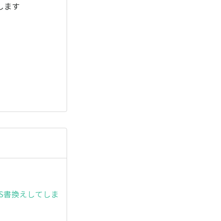
変更します
ま、OS書換えしてしま