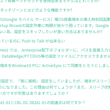
リーズで有線ヘッドセットを使用出来るモデルはどれですか?
Edge タッチゾーンとはどのような機能ですか?
d GMS(Google モバイル サービス）版OS搭載端末の導入時初
 Setup Wizardの設定作業に時間が掛かり困っています。Googl
ない為、設定をスキップしたいが良い方法はありませんか?
しているのに Push to Talk が出来ない
8 (Oreo) では、/enterprise配下のフォルダーに、パスを直
DataWedge/PTT/EHS等の設定ファイルにアクセスできませ
CE端末をWindow10 PCに ActiveSync にて同期をとろうと
の無線設定で、「常に接続」 設定をしていましたが、端末がスリー
うになりました。この理由は何でしょうか？また、スリープ状
いのですが対策はありますでしょうか？
81A1-01とCBL-DC-382A1-01の相違点は何ですか？