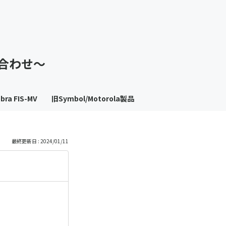
も
っ
い合わせ～
と
見
bra FIS-MV
旧Symbol/Motorola製品
る
最終更新日 : 2024/01/11