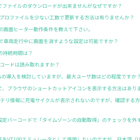
owでファイルのダウンロードが出来ませんがなぜですか？
dgeプロファイルを少ない工数で更新する方法は有りませんか？
ズの画面ヒーター動作条件を教えて下さい。
ズで車両走行中に画面を消すような設定は可能ですか？
の持続時間は？
ーコードは読み取れますか？
pressの導入を検討していますが、最大ユーザ数はどの程度ですか
いて、ブラウザのショートカットアイコンを表示する方法はあり
バッテリ情報に充電サイクルが表示されないのですが、確認する
Now設定バーコードで「タイムゾーンの自動取得」のチェックを外
uch TEをVT100エミュレータとして使用したいのですが、日本語（