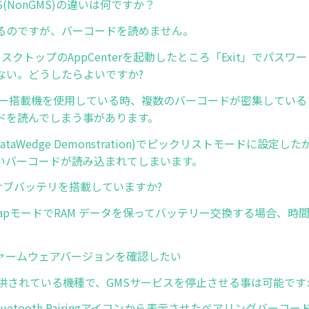
PS(NonGMS)の違いは何ですか？
るのですが、バーコードを読めません。
ディスクトップのAppCenterを起動したところ「Exit」でパス
ない。どうしたらよいですか?
ナー搭載機を使用している時、複数のバーコードが密集している
ドを読んでしまう事があります。
DataWedge Demonstration)でピックリストモードに設定
いバーコードが読み込まれてしまいます。
はサブバッテリを搭載していますか?
y SwapモードでRAM データを保ってバッテリー交換する場合、
のファームウェアバージョンを確認したい
提供されている機種で、GMSサービスを停止させる事は可能です
luetooth Pairingアイコンから表示させたペアリングバーコー