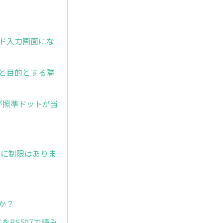
ワード入力画面にな
と目的とする隣
したが照準ドットが当
時間に制限はありま
か？
ドをRS507で読み