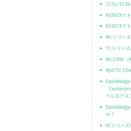
TC51/T
RS507
RS507
MCシリーズ
TCシリーズ
MC32N0
他のTCでD
DataWe
（/enterp
イルエクス
DataW
か？
VCシリー