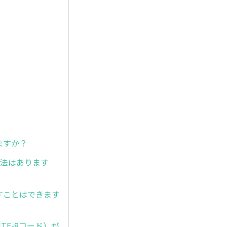
？
ますか？
方法はあります
すことはできます
UTF-8コード）が