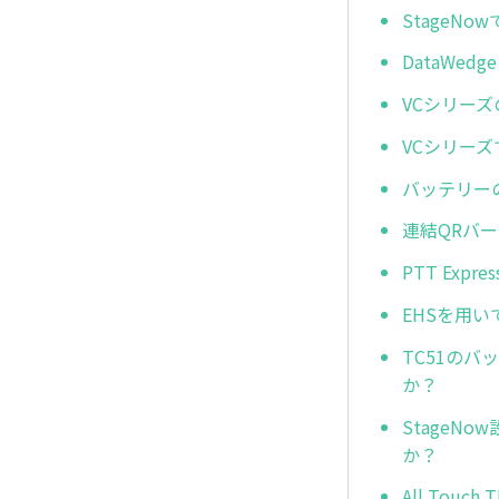
StageN
DataWe
VCシリー
VCシリー
バッテリー
連結QRバ
PTT Ex
EHSを用
TC51の
か？
Stage
か？
All To