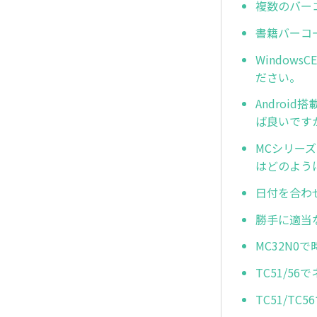
複数のバー
書籍バーコ
Window
ださい。
Andro
ば良いです
MCシリーズ
はどのよう
日付を合わ
勝手に適当
MC32N0
TC51/5
TC51/T