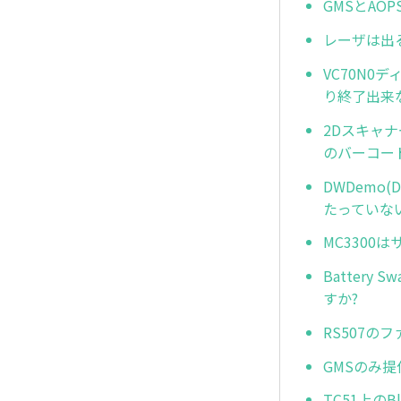
GMSとAO
レーザは出
VC70N0
り終了出来
2Dスキャ
のバーコー
DWDemo(
たっていな
MC3300
Batter
すか?
RS507
GMSのみ
TC51上のB