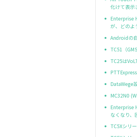
化けて表示
Enterp
が、どのよ
Androi
TC51（
TC25はV
PTTExp
DataWe
MC32N0
Enterpr
なくなり、
TC5Xシリ