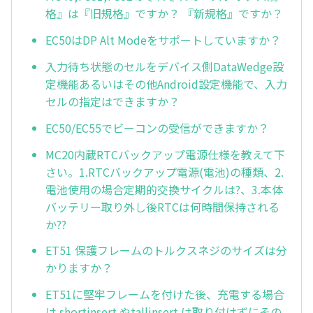
格』は『旧規格』ですか？ 『新規格』ですか？
EC50はDP Alt Modeをサポートしていますか？
入力待ち状態のセルをデバイス側DataWedge設
定機能あるいはその他Android設定機能で、入力
セルの指定はできますか？
EC50/EC55でビーコンの受信ができますか？
MC20内蔵RTCバックアップ電源仕様を教えて下
さい。1.RTCバックアップ電源(電池)の種類、2.
電池使用の場合定期的交換サイクルは?、3.本体
バッテリー取り外し後RTCは何時間保持される
か??
ET51 保護フレームのトルクスネジのサイズは分
かりますか？
ET51に堅牢フレームを付けた後、充電する場合
は shortinsert やtallinsert は取り付けずにその