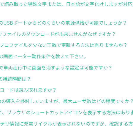
edgeで読み取った特殊文字または、日本語が文字化けしますが対
ズのUSBポートからどのくらいの電源供給が可能でしょうか？
owでファイルのダウンロードが出来ませんがなぜですか？
dgeプロファイルを少ない工数で更新する方法は有りませんか？
ズの画面ヒーター動作条件を教えて下さい。
ズで車両走行中に画面を消すような設定は可能ですか？
の持続時間は？
ーコードは読み取れますか？
pressの導入を検討していますが、最大ユーザ数はどの程度ですか
いて、ブラウザのショートカットアイコンを表示する方法はあり
バッテリ情報に充電サイクルが表示されないのですが、確認する