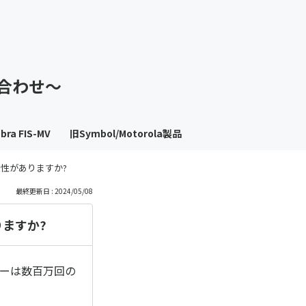
も
っ
い合わせ～
と
見
bra FIS-MV
旧Symbol/Motorola製品
る
久性がありますか?
最終更新日 : 2024/05/08
りますか?
ガーは数百万回の