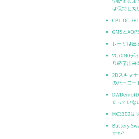
切断するよ
は保持した
CBL-DC-3
GMSとAO
レーザは出
VC70N0
り終了出来
2Dスキャ
のバーコー
DWDemo(
たっていな
MC3300
Batter
すか?