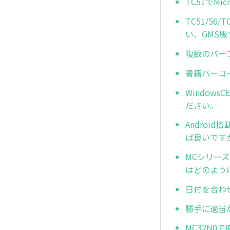
TC51でM
TC51/56
い、GMS
複数のバー
書籍バーコ
Window
ださい。
Andro
ば良いです
MCシリーズ
はどのよう
日付を合わ
勝手に適当
MC32N0