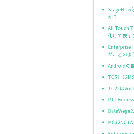
Stage
か？
All To
化けて表示
Enterp
が、どのよ
Androi
TC51（
TC25はV
PTTExp
DataWe
MC32N0
Enterpr