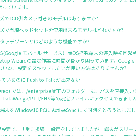
困っています。
ーズでLCD側カメラ付きのモデルはありますか?
リーズで有線ヘッドセットを使用出来るモデルはどれですか?
Edge タッチゾーンとはどのような機能ですか?
d GMS(Google モバイル サービス）版OS搭載端末の導入時初
 Setup Wizardの設定作業に時間が掛かり困っています。Googl
ない為、設定をスキップしたいが良い方法はありませんか?
しているのに Push to Talk が出来ない
8 (Oreo) では、/enterprise配下のフォルダーに、パスを直
DataWedge/PTT/EHS等の設定ファイルにアクセスできませ
CE端末をWindow10 PCに ActiveSync にて同期をとろうと
の無線設定で、「常に接続」 設定をしていましたが、端末がスリー