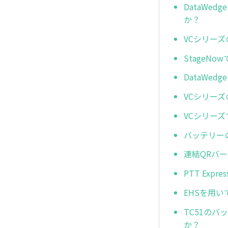
DataW
か？
VCシリー
StageN
DataWe
VCシリー
VCシリー
バッテリー
連結QRバ
PTT Ex
EHSを用
TC51の
か？