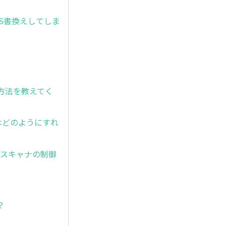
ま、OS書換えしてしま
る方法を教えてく
はどのようにすれ
が、スキャナの制御
？