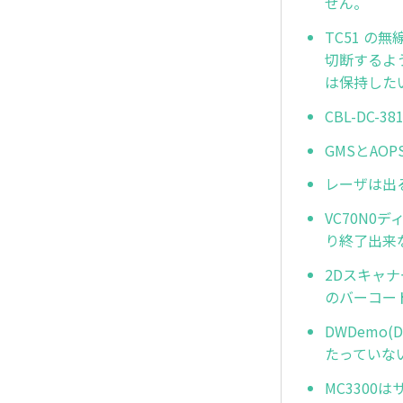
せん。
TC51 
切断するよ
は保持した
CBL-DC-3
GMSとAO
レーザは出
VC70N0
り終了出来
2Dスキャ
のバーコー
DWDemo(
たっていな
MC3300