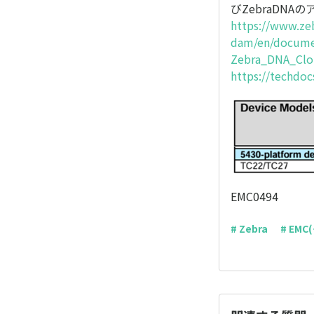
びZebraDNA
https://www.ze
dam/en/documen
Zebra_DNA_Clo
https://techdo
EMC0494
# Zebra
# EM