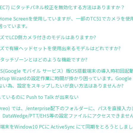
 (WEC7) にタッチパネル校正を無効化する方法はありますか？
ise Home Screenを使用していますが、一部のTC51でカメラ
困っています。
ーズでLCD側カメラ付きのモデルはありますか?
リーズで有線ヘッドセットを使用出来るモデルはどれですか?
Edge タッチゾーンとはどのような機能ですか?
d GMS(Google モバイル サービス）版OS搭載端末の導入時初
 Setup Wizardの設定作業に時間が掛かり困っています。Googl
ない為、設定をスキップしたいが良い方法はありませんか?
しているのに Push to Talk が出来ない
8 (Oreo) では、/enterprise配下のフォルダーに、パスを直
DataWedge/PTT/EHS等の設定ファイルにアクセスできませ
CE端末をWindow10 PCに ActiveSync にて同期をとろうと