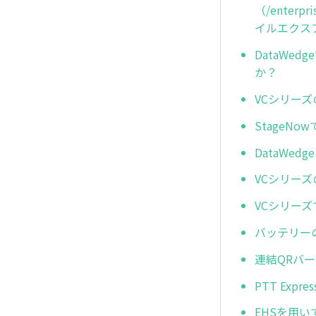
（/enterp
イルエクス
DataW
か？
VCシリー
StageN
DataWe
VCシリー
VCシリー
バッテリー
連結QRバ
PTT Ex
EHSを用