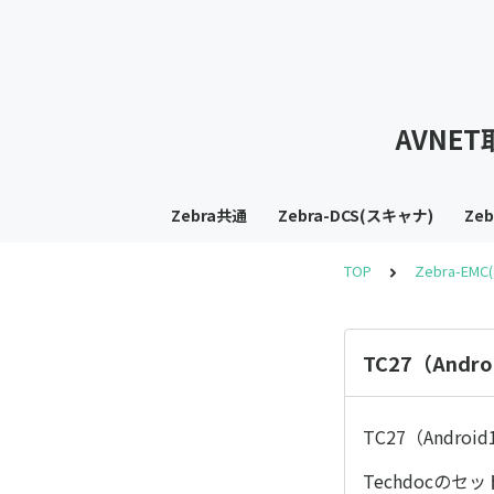
AVNE
Zebra共通
Zebra-DCS(スキャナ)
Ze
TOP
Zebra-EM
TC27（Andr
TC27（Andro
Techdocの