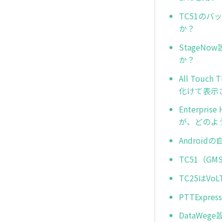
TC51の
か？
Stage
か？
All To
化けて表示
Enterp
が、どのよ
Androi
TC51（
TC25はV
PTTExp
DataWe