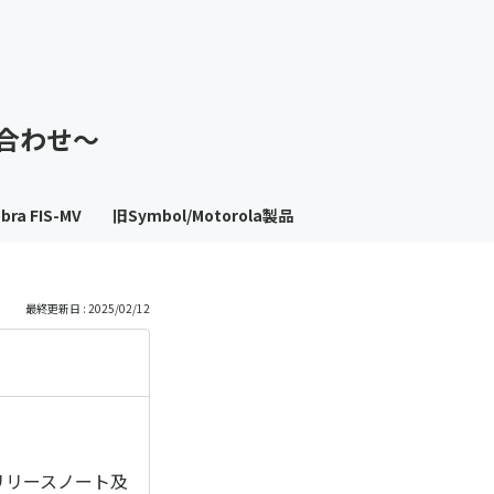
も
っ
い合わせ～
と
見
bra FIS-MV
旧Symbol/Motorola製品
る
最終更新日 : 2025/02/12
、リリースノート及