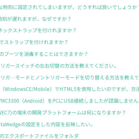
な時刻に設定されてしまいますが、どうすれば良いでしょうか
で時刻が遅れますが、なぜですか？
6でネックストラップを付けれますか？
C56でストラップを付けれますか？
C56のブーツを消毒することはできますか？
Xでトリガースイッチの左右切替の方法を教えてください。
Xでトリガ—モードとノントリガーモードを切り替える方法を教え
（WindowsCE/Mobile）でHTML5を使用したいのですが
/MC3300（Android）をPCにUSB接続しましたが認識しませ
（WEC7)の端末の開発プラットフォームは何になりますか？
ataWedgeの設定をした内容を反映したい。
dgeのエクスポートファイルをフォルダ