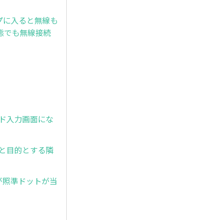
プに入ると無線も
態でも無線接続
ワード入力画面にな
と目的とする隣
したが照準ドットが当