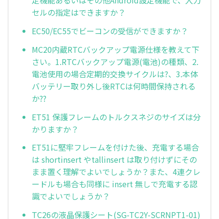
定機能あるいはその他Android設定機能で、入力
セルの指定はできますか？
EC50/EC55でビーコンの受信ができますか？
MC20内蔵RTCバックアップ電源仕様を教えて下
さい。1.RTCバックアップ電源(電池)の種類、2.
電池使用の場合定期的交換サイクルは?、3.本体
バッテリー取り外し後RTCは何時間保持される
か??
ET51 保護フレームのトルクスネジのサイズは分
かりますか？
ET51に堅牢フレームを付けた後、充電する場合
は shortinsert やtallinsert は取り付けずにその
まま置く理解でよいでしょうか？また、4連クレ
ードルも場合も同様に insert 無しで充電する認
識でよいでしょうか？
TC26の液晶保護シート(SG-TC2Y-SCRNPT1-01)