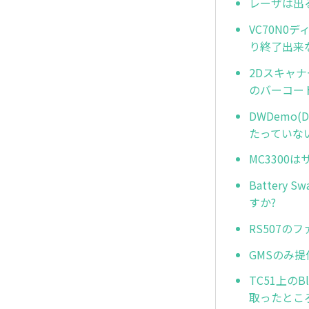
レーザは出
VC70N0
り終了出来
2Dスキャ
のバーコー
DWDemo(
たっていな
MC3300
Batter
すか?
RS507
GMSのみ
TC51上のB
取ったとこ