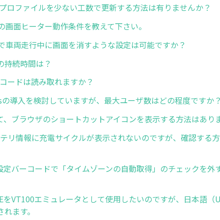
dgeプロファイルを少ない工数で更新する方法は有りませんか？
ズの画面ヒーター動作条件を教えて下さい。
ズで車両走行中に画面を消すような設定は可能ですか？
の持続時間は？
ーコードは読み取れますか？
pressの導入を検討していますが、最大ユーザ数はどの程度ですか
いて、ブラウザのショートカットアイコンを表示する方法はあり
バッテリ情報に充電サイクルが表示されないのですが、確認する
Now設定バーコードで「タイムゾーンの自動取得」のチェックを外
uch TEをVT100エミュレータとして使用したいのですが、日本語（
されます。