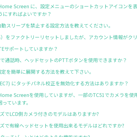
rise Home Screen に、設定メニューのショートカットアイコ
うにすればよいですか？
dの自動スリープを禁止する設定方法を教えてください。
GMS）をファクトリーリセットしましたが、アカウント情報がク
oLTEサポートしていますか？
ressで通話時、ヘッドセットのPTTボタンを使用できますか？
ge設定を簡単に展開する方法を教えて下さい。
 (WEC7) にタッチパネル校正を無効化する方法はありますか？
ise Home Screenを使用していますが、一部のTC51でカメラ
困っています。
ーズでLCD側カメラ付きのモデルはありますか?
リーズで有線ヘッドセットを使用出来るモデルはどれですか?
Edge タッチゾーンとはどのような機能ですか?