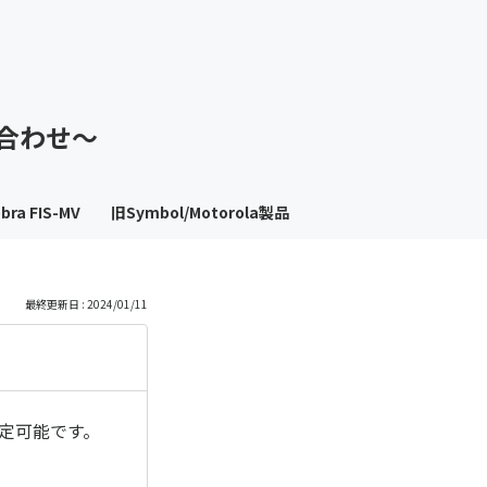
も
っ
い合わせ～
と
見
bra FIS-MV
旧Symbol/Motorola製品
る
最終更新日 : 2024/01/11
設定可能です。