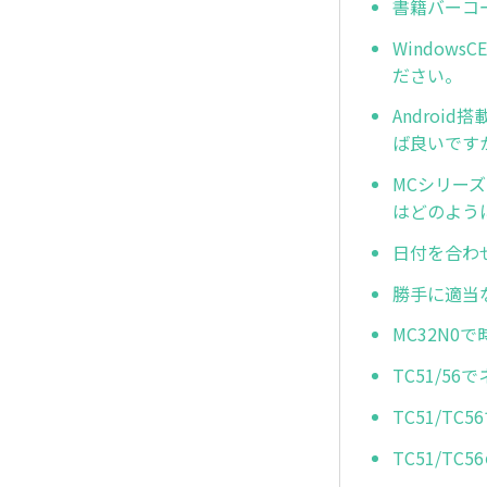
書籍バーコ
Window
ださい。
Andro
ば良いです
MCシリーズ
はどのよう
日付を合わ
勝手に適当
MC32N0
TC51/5
TC51/T
TC51/T