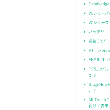
DataWe
VCシリー
VCシリー
バッテリー
連結QRバ
PTT Ex
EHSを用
TC51の
か？
Stage
か？
All To
化けて表示