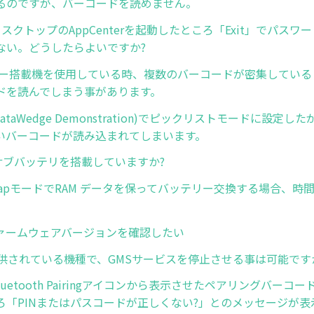
るのですが、バーコードを読めません。
ディスクトップのAppCenterを起動したところ「Exit」でパス
ない。どうしたらよいですか?
ナー搭載機を使用している時、複数のバーコードが密集している
ドを読んでしまう事があります。
DataWedge Demonstration)でピックリストモードに設定
いバーコードが読み込まれてしまいます。
はサブバッテリを搭載していますか?
y SwapモードでRAM データを保ってバッテリー交換する場合、
のファームウェアバージョンを確認したい
提供されている機種で、GMSサービスを停止させる事は可能です
luetooth Pairingアイコンから表示させたペアリングバーコー
ろ「PINまたはパスコードが正しくない?」とのメッセージが表