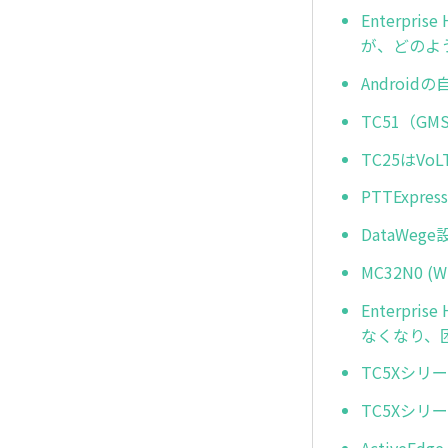
Enterp
が、どのよ
Androi
TC51（
TC25はV
PTTExp
DataWe
MC32N0
Enterpr
なくなり、
TC5Xシリ
TC5Xシ
Active