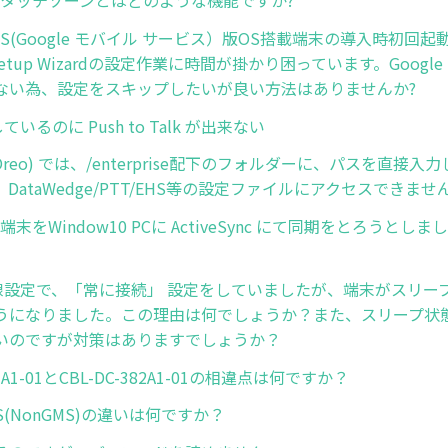
d GMS(Google モバイル サービス）版OS搭載端末の導入時初
 Setup Wizardの設定作業に時間が掛かり困っています。Googl
ない為、設定をスキップしたいが良い方法はありませんか?
しているのに Push to Talk が出来ない
8 (Oreo) では、/enterprise配下のフォルダーに、パスを直
DataWedge/PTT/EHS等の設定ファイルにアクセスできませ
CE端末をWindow10 PCに ActiveSync にて同期をとろうと
の無線設定で、「常に接続」 設定をしていましたが、端末がスリー
うになりました。この理由は何でしょうか？また、スリープ状
いのですが対策はありますでしょうか？
81A1-01とCBL-DC-382A1-01の相違点は何ですか？
PS(NonGMS)の違いは何ですか？