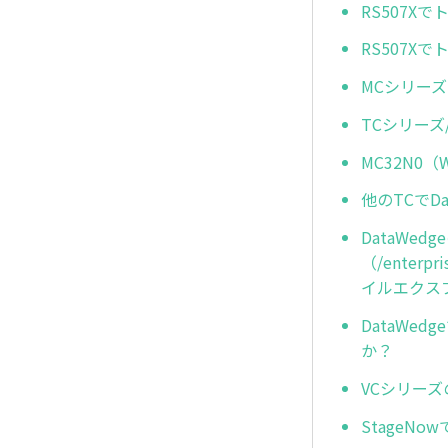
RS507
RS507
MCシリーズ
TCシリーズ
MC32N0
他のTCでD
DataWe
（/enterp
イルエクス
DataW
か？
VCシリー
StageN