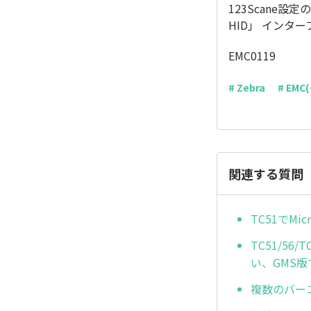
123Scane
HID」 インタ
EMC0119
# Zebra
# EM
関連する質問
TC51でM
TC51/56
い、GMS
複数のバー