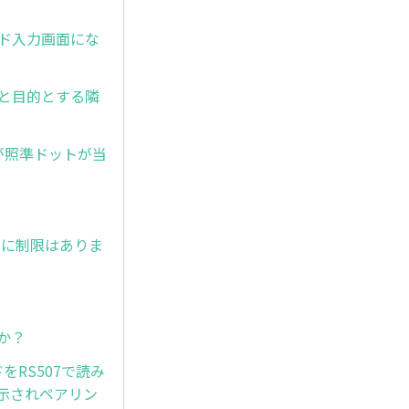
ワード入力画面にな
と目的とする隣
したが照準ドットが当
時間に制限はありま
か？
ドをRS507で読み
示されペアリン