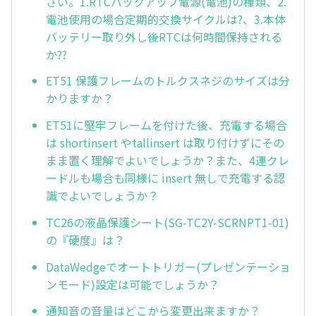
さい。1.RTCバックアップ電源(電池)の種類、2.
電池使用の場合定期的交換サイクルは?、3.本体
バッテリー取り外し後RTCは何時間保持される
か??
ET51 保護フレームのトルクスネジのサイズは分
かりますか？
ET51に堅牢フレームを付けた後、充電する場合
は shortinsert やtallinsert は取り付けずにその
まま置く理解でよいでしょうか？また、4連クレ
ードルも場合も同様に insert 無しで充電する認
識でよいでしょうか？
TC26の液晶保護シート(SG-TC2Y-SCRNPT1-01)
の『硬度』は？
DataWedgeでオートトリガー(プレゼンテーショ
ンモード)設定は可能でしょうか？
通知音の音量はどこから変更出来ますか？