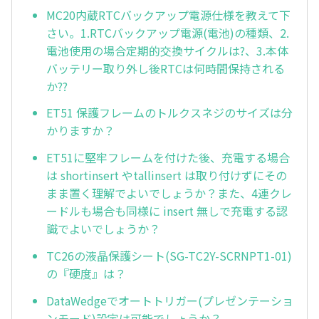
MC20内蔵RTCバックアップ電源仕様を教えて下
さい。1.RTCバックアップ電源(電池)の種類、2.
電池使用の場合定期的交換サイクルは?、3.本体
バッテリー取り外し後RTCは何時間保持される
か??
ET51 保護フレームのトルクスネジのサイズは分
かりますか？
ET51に堅牢フレームを付けた後、充電する場合
は shortinsert やtallinsert は取り付けずにその
まま置く理解でよいでしょうか？また、4連クレ
ードルも場合も同様に insert 無しで充電する認
識でよいでしょうか？
TC26の液晶保護シート(SG-TC2Y-SCRNPT1-01)
の『硬度』は？
DataWedgeでオートトリガー(プレゼンテーショ
ンモード)設定は可能でしょうか？