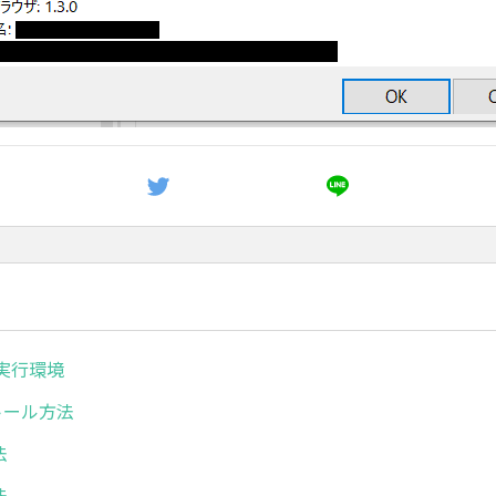
ボ実行環境
ストール方法
法
法