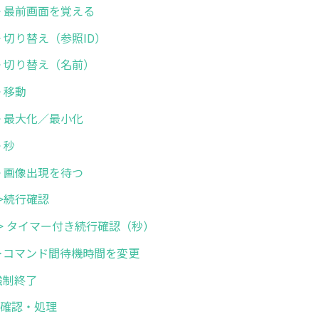
画面 > 最前画面を覚える
面 > 切り替え（参照ID）
画面 > 切り替え（名前）
 > 移動
面 > 最大化／最小化
> 秒
機 > 画像出現を待つ
機 >続行確認
待機 > タイマー付き続行確認（秒）
 待機＞コマンド間待機時間を変更
業強制終了
ラー確認・処理