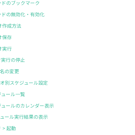
コマンドのブックマーク
コマンドの無効化・有効化
リオ作成方法
リオ保存
リオ実行
リオ実行の停止
オ名の変更
シナリオ別スケジュール設定
スケジュール一覧
 スケジュールのカレンダー表示
スケジュール実行結果の表示
リ > 起動