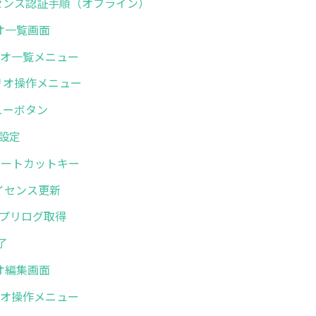
 ライセンス認証手順（オフライン）
リオ一覧画面
シナリオ一覧メニュー
シナリオ操作メニュー
メニューボタン
般設定
. ショートカットキー
.ライセンス更新
. アプリログ取得
終了
リオ編集画面
シナリオ操作メニュー