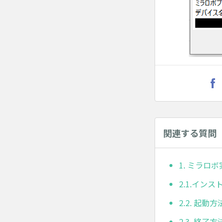
関連する質問
1. ミラロ
2.1.イン
2.2. 起動方
2.3. 終了方