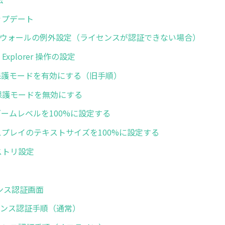
アップデート
イアウォールの例外設定（ライセンスが認証できない場合）
net Explorer 操作の設定
 IEの保護モードを有効にする（旧手順）
 拡張保護モードを無効にする
IEのズームレベルを100%に設定する
 ディスプレイのテキストサイズを100%に設定する
レジストリ設定
センス認証画面
ライセンス認証手順（通常）