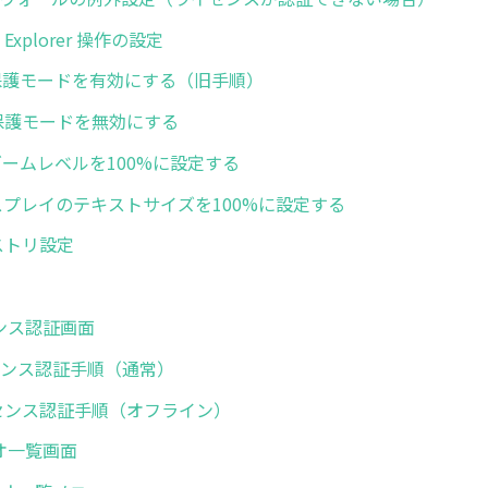
net Explorer 操作の設定
 IEの保護モードを有効にする（旧手順）
 拡張保護モードを無効にする
IEのズームレベルを100%に設定する
 ディスプレイのテキストサイズを100%に設定する
レジストリ設定
センス認証画面
ライセンス認証手順（通常）
 ライセンス認証手順（オフライン）
リオ一覧画面