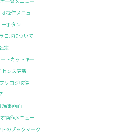
シナリオ一覧メニュー
シナリオ操作メニュー
メニューボタン
. ミラロボについて
般設定
. ショートカットキー
.ライセンス更新
. アプリログ取得
終了
リオ編集画面
シナリオ操作メニュー
コマンドのブックマーク