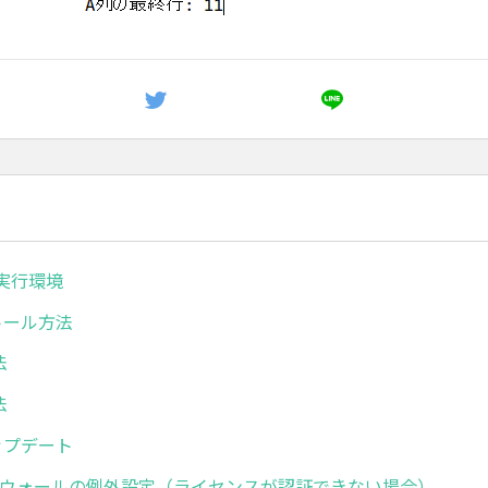
ボ実行環境
ストール方法
法
法
アップデート
イアウォールの例外設定（ライセンスが認証できない場合）