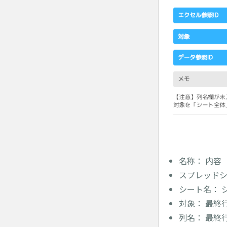
名称： 内容
スプレッドシ
シート名： 
対象： 最終
列名： 最終