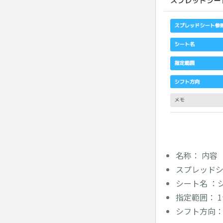
名称： 内容
スプレッドシ
シート名 ：
指定範囲： 
シフト方向：