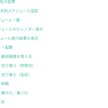
オ名の変更
シナリオ別スケジュール設定
スケジュール一覧
 スケジュールのカレンダー表示
スケジュール実行結果の表示
リ > 起動
画面 > 最前画面を覚える
面 > 切り替え（参照ID）
画面 > 切り替え（名前）
 > 移動
面 > 最大化／最小化
> 秒