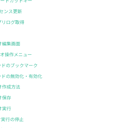
. ショートカットキー
.ライセンス更新
 アプリログ取得
了
リオ編集画面
シナリオ操作メニュー
コマンドのブックマーク
コマンドの無効化・有効化
リオ作成方法
リオ保存
リオ実行
リオ実行の停止