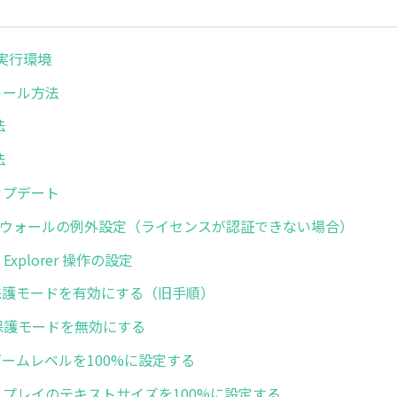
ボ実行環境
ストール方法
法
法
アップデート
イアウォールの例外設定（ライセンスが認証できない場合）
net Explorer 操作の設定
 IEの保護モードを有効にする（旧手順）
 拡張保護モードを無効にする
IEのズームレベルを100%に設定する
 ディスプレイのテキストサイズを100%に設定する