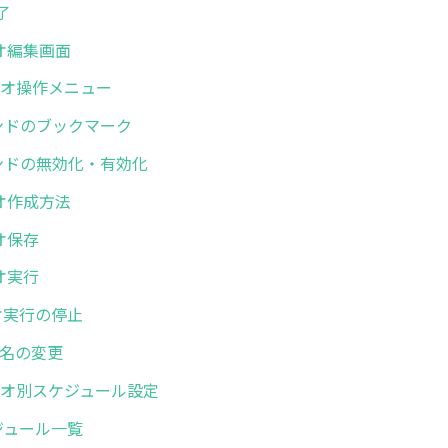
終了
リオ編集画面
シナリオ操作メニュー
コマンドのブックマーク
コマンドの無効化・有効化
リオ作成方法
リオ保存
リオ実行
リオ実行の停止
オ名の変更
シナリオ別スケジュール設定
スケジュール一覧