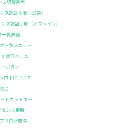
センス認証画面
ライセンス認証手順（通常）
 ライセンス認証手順（オフライン）
リオ一覧画面
シナリオ一覧メニュー
シナリオ操作メニュー
メニューボタン
. ミラロボについて
般設定
. ショートカットキー
.ライセンス更新
. アプリログ取得