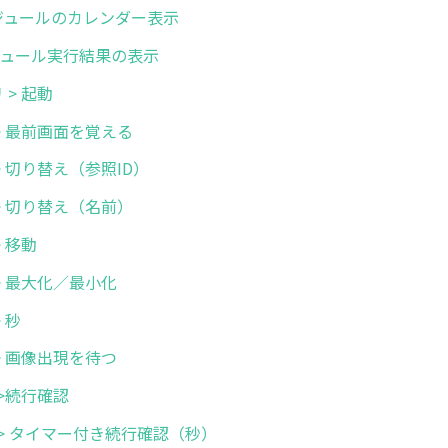
 スケジュールのカレンダー表示
スケジュール実行結果の表示
リ > 起動
画面 > 最前画面を覚える
面 > 切り替え（参照ID）
画面 > 切り替え（名前）
 > 移動
面 > 最大化／最小化
> 秒
機 > 画像出現を待つ
機 >続行確認
待機 > タイマー付き続行確認（秒）