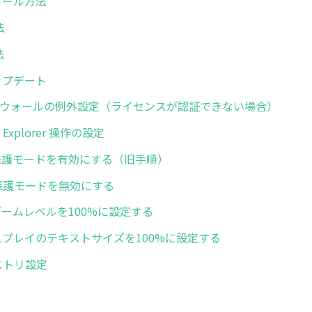
ストール方法
法
法
アップデート
イアウォールの例外設定（ライセンスが認証できない場合）
net Explorer 操作の設定
 IEの保護モードを有効にする（旧手順）
 拡張保護モードを無効にする
IEのズームレベルを100%に設定する
 ディスプレイのテキストサイズを100%に設定する
レジストリ設定