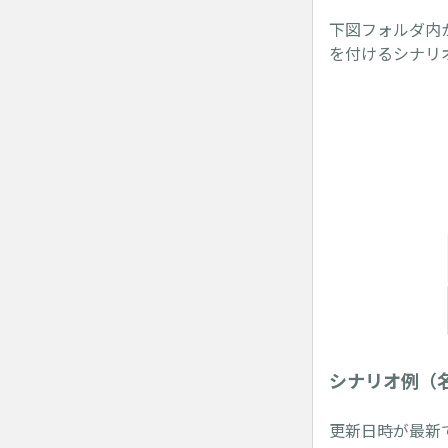
下図フォルダ内
を付けるシナリ
シナリオ例（
更新日時が最新で