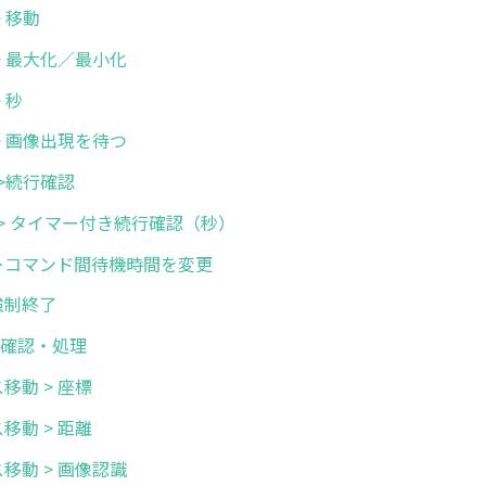
 > 移動
面 > 最大化／最小化
> 秒
機 > 画像出現を待つ
機 >続行確認
待機 > タイマー付き続行確認（秒）
 待機＞コマンド間待機時間を変更
業強制終了
ラー確認・処理
ウス移動 > 座標
ウス移動 > 距離
ウス移動 > 画像認識