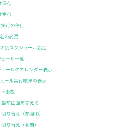
リオ保存
リオ実行
リオ実行の停止
オ名の変更
シナリオ別スケジュール設定
スケジュール一覧
 スケジュールのカレンダー表示
スケジュール実行結果の表示
リ > 起動
画面 > 最前画面を覚える
面 > 切り替え（参照ID）
画面 > 切り替え（名前）