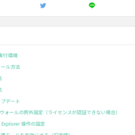
ボ実行環境
ストール方法
法
法
アップデート
イアウォールの例外設定（ライセンスが認証できない場合）
net Explorer 操作の設定
 IEの保護モードを有効にする（旧手順）