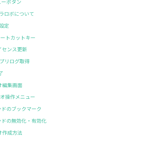
メニューボタン
. ミラロボについて
般設定
. ショートカットキー
.ライセンス更新
. アプリログ取得
終了
リオ編集画面
シナリオ操作メニュー
コマンドのブックマーク
コマンドの無効化・有効化
リオ作成方法