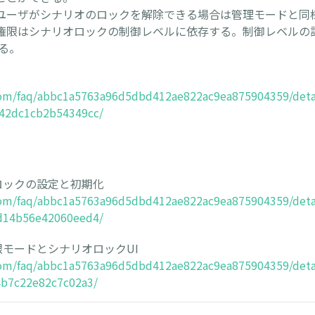
ーザがシナリオのロックを解除できる場合は管理モードと同
限はシナリオロックの制御レベルに依存する。制御レベルの詳細は8
る。
.com/faq/abbc1a5763a96d5dbd412ae822ac9ea875904359/deta
42dc1cb2b54349cc/
リオロックの設定と初期化
.com/faq/abbc1a5763a96d5dbd412ae822ac9ea875904359/det
d14b56e42060eed4/
・制限モードとシナリオロックUI
.com/faq/abbc1a5763a96d5dbd412ae822ac9ea875904359/det
4b7c22e82c7c02a3/