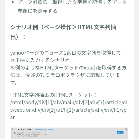
データ参照ID：取得した文字列を記憶するデータ
参照IDを定義する
シナリオ例（ページ操作＞HTML文字列抽
出）：
yahooページのニュース1番目の文字列を取得して、
メモ帳に入力するシナリオ。
※例のようなHTMLターゲットのxpathを取得する方
法は、後述の7. ミラロボブラウザに記載していま
す。
HTML文字列抽出のHTMLターゲット：
/html/body/div[1]/div/main/div[2]/div[1]/article/di
v/section/div/div[1]/ul/li[1]/article/a/div/div/h1/sp
an