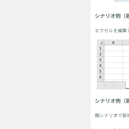
シナリオ例（
エクセルを編集
シナリオ例（
親シナリオで新