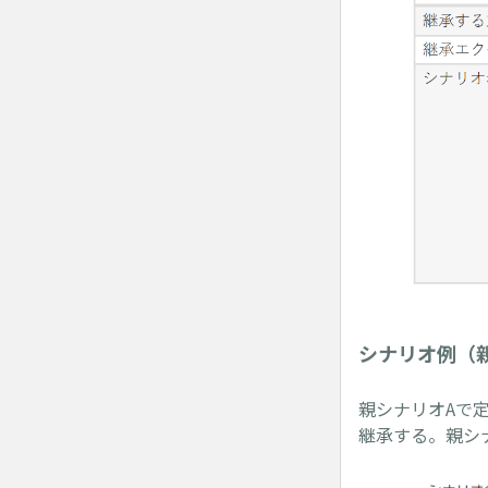
シナリオ例（
親シナリオAで
継承する。親シ