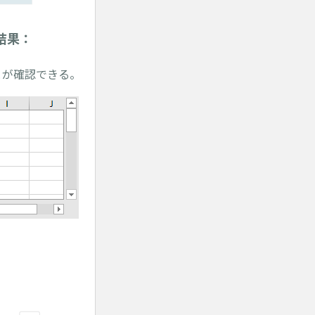
結果：
とが確認できる。