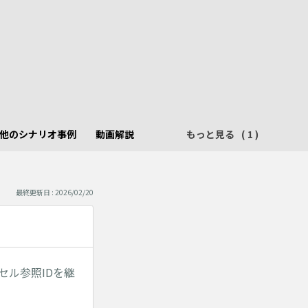
他のシナリオ事例
動画解説
もっと見る
最終更新日 : 2026/02/20
セル参照IDを継