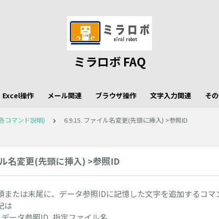
ミラロボ FAQ
Excel操作
メール関連
ブラウザ操作
文字入力関連
その
各コマンド説明)
6.9.15. ファイル名変更(先頭に挿入) >参照ID
ァイル名変更(先頭に挿入) >参照ID
頭または末尾に、データ参照IDに記憶した文字を追加するコマ
記は
 データ参照ID_指定ファイル名