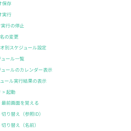
リオ保存
リオ実行
リオ実行の停止
オ名の変更
シナリオ別スケジュール設定
スケジュール一覧
 スケジュールのカレンダー表示
スケジュール実行結果の表示
リ > 起動
画面 > 最前画面を覚える
面 > 切り替え（参照ID）
画面 > 切り替え（名前）