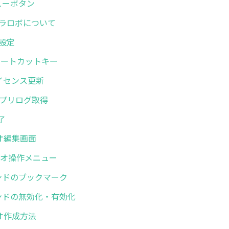
メニューボタン
. ミラロボについて
般設定
. ショートカットキー
.ライセンス更新
. アプリログ取得
終了
リオ編集画面
シナリオ操作メニュー
コマンドのブックマーク
コマンドの無効化・有効化
リオ作成方法