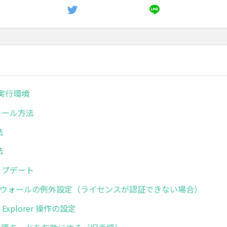
ボ実行環境
ストール方法
法
法
アップデート
イアウォールの例外設定（ライセンスが認証できない場合）
net Explorer 操作の設定