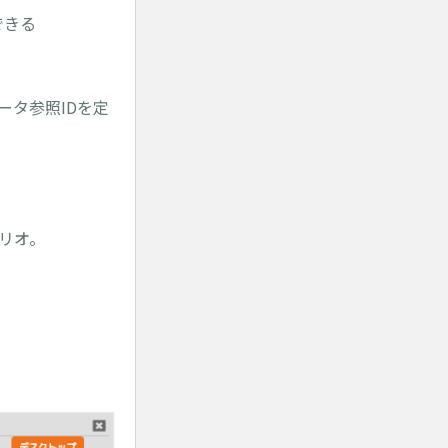
できる
ータ参照IDを定
ナリオ。