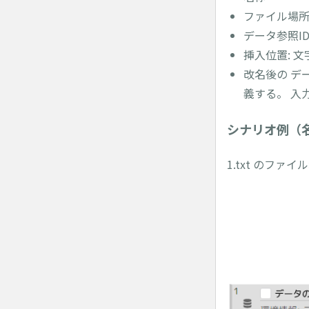
ファイル場所
データ参照I
挿入位置: 
改名後の デ
義する。 入
シナリオ例（
1.txt のファ