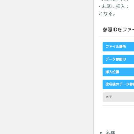
• 末尾に挿入：
となる。
名称 