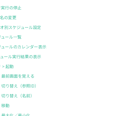
リオ実行の停止
オ名の変更
シナリオ別スケジュール設定
スケジュール一覧
 スケジュールのカレンダー表示
スケジュール実行結果の表示
リ > 起動
画面 > 最前画面を覚える
面 > 切り替え（参照ID）
画面 > 切り替え（名前）
 > 移動
面 > 最大化／最小化