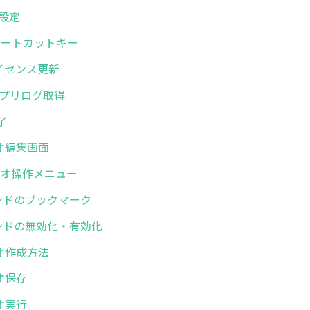
般設定
. ショートカットキー
.ライセンス更新
. アプリログ取得
終了
リオ編集画面
シナリオ操作メニュー
コマンドのブックマーク
コマンドの無効化・有効化
リオ作成方法
リオ保存
リオ実行