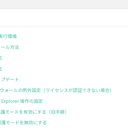
ボ実行環境
ストール方法
法
法
アップデート
イアウォールの例外設定（ライセンスが認証できない場合）
net Explorer 操作の設定
 IEの保護モードを有効にする（旧手順）
 拡張保護モードを無効にする