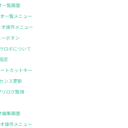
リオ一覧画面
シナリオ一覧メニュー
シナリオ操作メニュー
メニューボタン
. ミラロボについて
般設定
. ショートカットキー
.ライセンス更新
 アプリログ取得
了
リオ編集画面
シナリオ操作メニュー