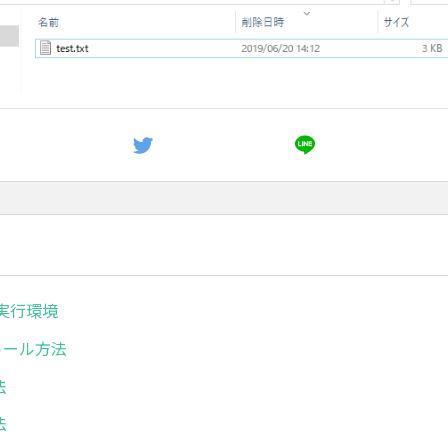
ボ実行環境
ストール方法
法
法