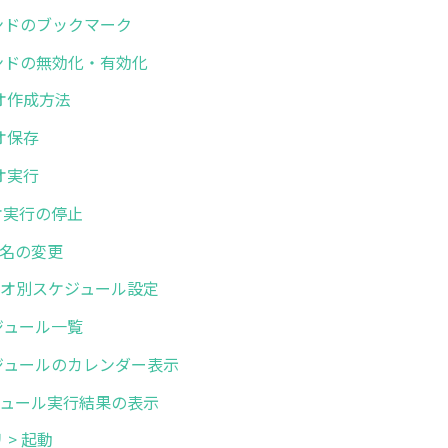
コマンドのブックマーク
コマンドの無効化・有効化
リオ作成方法
リオ保存
リオ実行
リオ実行の停止
オ名の変更
シナリオ別スケジュール設定
スケジュール一覧
 スケジュールのカレンダー表示
スケジュール実行結果の表示
リ > 起動