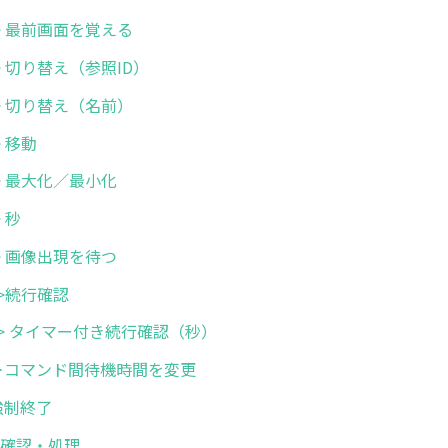
画面 > 最前画面を覚える
面 > 切り替え（参照ID）
画面 > 切り替え（名前）
 > 移動
面 > 最大化／最小化
> 秒
機 > 画像出現を待つ
機 >続行確認
待機 > タイマー付き続行確認（秒）
 待機＞コマンド間待機時間を変更
業強制終了
ラー確認・処理