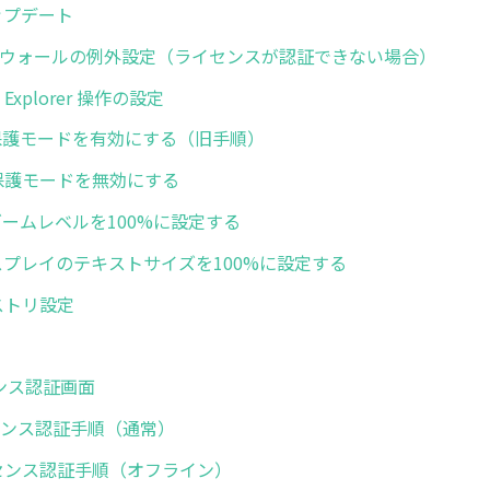
アップデート
イアウォールの例外設定（ライセンスが認証できない場合）
net Explorer 操作の設定
 IEの保護モードを有効にする（旧手順）
 拡張保護モードを無効にする
IEのズームレベルを100%に設定する
 ディスプレイのテキストサイズを100%に設定する
レジストリ設定
センス認証画面
ライセンス認証手順（通常）
 ライセンス認証手順（オフライン）