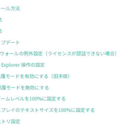
ストール方法
法
法
アップデート
イアウォールの例外設定（ライセンスが認証できない場合）
net Explorer 操作の設定
 IEの保護モードを有効にする（旧手順）
 拡張保護モードを無効にする
IEのズームレベルを100%に設定する
 ディスプレイのテキストサイズを100%に設定する
レジストリ設定