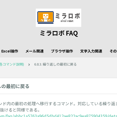
ミラロボ FAQ
Excel操作
メール関連
ブラウザ操作
文字入力関連
その
各コマンド説明)
6.8.3. 繰り返しの最初に戻る
り返しの最初に戻る
ンド内の最初の処理へ移行するコマンド。対応している繰り返
返しを抜けると同様である。
.com/faq/abbc1a5763a96d5dbd412ae822ac9ea875904359/deta