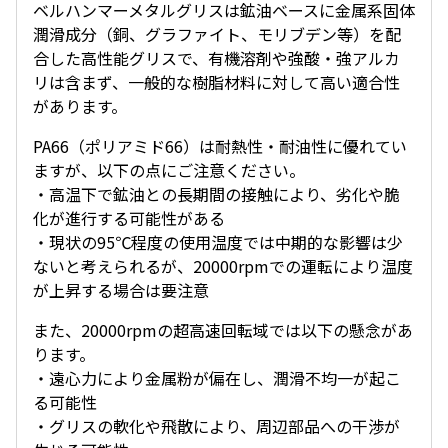
ベルハンマーメタルグリスは鉱油ベースに金属系固体
潤滑成分（銅、グラファイト、モリブデン等）を配
合した高性能グリスで、有機溶剤や強酸・強アルカ
リは含まず、一般的な樹脂材料に対して高い適合性
があります。
PA66（ポリアミド66）は耐熱性・耐油性に優れてい
ますが、以下の点にご注意ください。
・高温下で鉱油との長期間の接触により、劣化や脆
化が進行する可能性がある
・現状の95℃程度の使用温度では中期的な影響は少
ないと考えられるが、20000rpmでの運転により温度
が上昇する場合は要注意
また、20000rpmの超高速回転域では以下の懸念があ
ります。
・遠心力により金属粉が偏在し、潤滑不均一が起こ
る可能性
・グリスの軟化や飛散により、周辺部品への干渉が