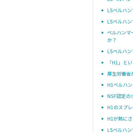
LSベルハ
LSベルハン
ベルハンマ
か？
LSベルハ
「H1」と
厚生労働省
H1ベルハ
NSF認定
H1のスプ
H1が熱に
LSベルハ