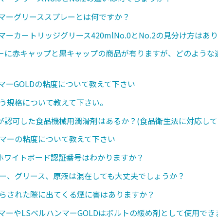
ンマーグリーススプレーとは何ですか？
マーカートリッジグリース420mlNo.0とNo.2の見分け方はあ
ーに赤キャップと黒キャップの商品が有りますが、どのような
ンマーGOLDの粘度について教えて下さい
いう規格について教えて下さい。
が認可した食品機械用潤滑剤はあるか？(食品衛生法に対応して
ンマーの粘度について教えて下さい
のホワイトボード認証番号はわかりますか？
レー、グリース、原液は混在しても大丈夫でしょうか？
さらされた際に出てくる煙に害はありますか？
ンマーやLSベルハンマーGOLDはボルトの緩め剤として使用で