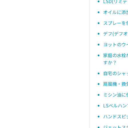
LSD(リ
オイルに添
スプレーを
デフ(デフ
ヨットのウ
家庭の水栓
すか？
自宅のシャ
扇風機・換
ミシン油に
LSベルハ
ハンドスピ
ジェットス