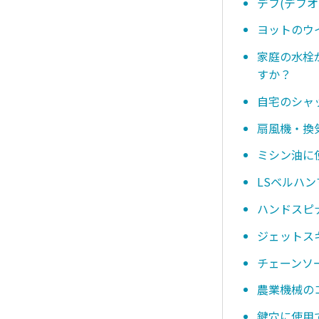
デフ(デフ
ヨットのウ
家庭の水栓
すか？
自宅のシャ
扇風機・換
ミシン油に
LSベルハ
ハンドスピ
ジェットス
チェーンソ
農業機械の
鍵穴に使用