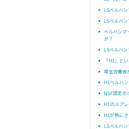
LSベルハ
LSベルハン
ベルハンマ
か？
LSベルハ
「H1」と
厚生労働省
H1ベルハ
NSF認定
H1のスプ
H1が熱に
LSベルハ