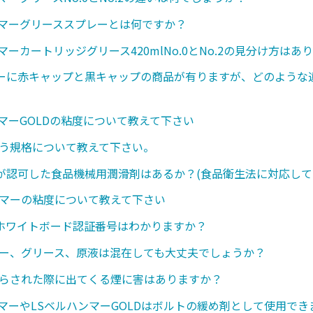
ンマーグリーススプレーとは何ですか？
マーカートリッジグリース420mlNo.0とNo.2の見分け方はあ
ーに赤キャップと黒キャップの商品が有りますが、どのような
ンマーGOLDの粘度について教えて下さい
いう規格について教えて下さい。
が認可した食品機械用潤滑剤はあるか？(食品衛生法に対応して
ンマーの粘度について教えて下さい
のホワイトボード認証番号はわかりますか？
レー、グリース、原液は混在しても大丈夫でしょうか？
さらされた際に出てくる煙に害はありますか？
ンマーやLSベルハンマーGOLDはボルトの緩め剤として使用で