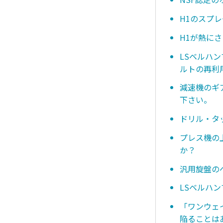
H1のスプ
H1が熱に
LSベルハ
ルトの再利
減速機のギ
下さい。
ドリル・タ
プレス機の
か？
汎用旋盤の
LSベルハ
「ワンウェ
陥ることは