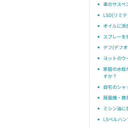
車のサスペ
LSD(リ
オイルに添
スプレーを
デフ(デフ
ヨットのウ
家庭の水栓
すか？
自宅のシャ
扇風機・換
ミシン油に
LSベルハ