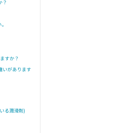
か？
い。
りますか？
違いがあります
いる潤滑剤)