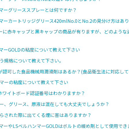
ンマーグリーススプレーとは何ですか？
マーカートリッジグリース420mlNo.0とNo.2の見分け方はあ
ーに赤キャップと黒キャップの商品が有りますが、どのような
ンマーGOLDの粘度について教えて下さい
いう規格について教えて下さい。
が認可した食品機械用潤滑剤はあるか？(食品衛生法に対応して
ンマーの粘度について教えて下さい
のホワイトボード認証番号はわかりますか？
レー、グリース、原液は混在しても大丈夫でしょうか？
さらされた際に出てくる煙に害はありますか？
ンマーやLSベルハンマーGOLDはボルトの緩め剤として使用で