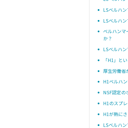
LSベルハ
LSベルハン
ベルハンマ
か？
LSベルハ
「H1」と
厚生労働省
H1ベルハ
NSF認定
H1のスプ
H1が熱に
LSベルハ