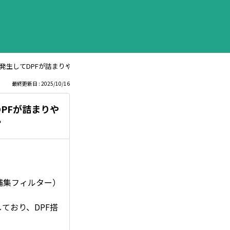
発生してDPFが詰まりやすくなると聞きます。ベルハンマー製品ではその心
最終更新日 : 2025/10/16
PFが詰まりや
？
捕集フィルター）
ており、DPF搭