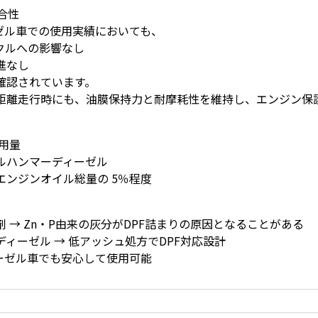
適合性
ーゼル車での使用実績においても、
クルへの影響なし
進なし
確認されています。
距離走行時にも、油膜保持力と耐摩耗性を維持し、エンジン保
用量
ルハンマーディーゼル
エンジンオイル総量の 5％程度
 → Zn・P由来の灰分がDPF詰まりの原因となることがある
ィーゼル → 低アッシュ処方でDPF対応設計
ィーゼル車でも安心して使用可能