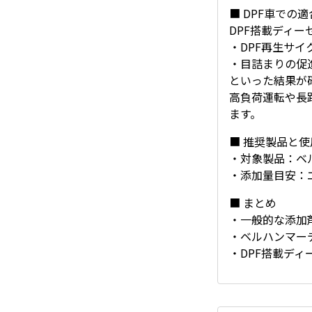
■ DPF車での
DPF搭載ディ
・DPF再生サイ
・目詰まりの促
といった結果が
高負荷運転や長
ます。
■ 推奨製品と使
・対象製品：ベ
・添加量目安：
■ まとめ
・一般的な添加剤
・ベルハンマーデ
・DPF搭載デ