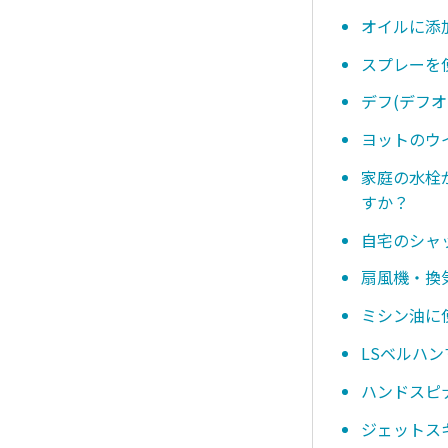
オイルに添
スプレーを
デフ(デフ
ヨットのウ
家庭の水栓
すか？
自宅のシャ
扇風機・換
ミシン油に
LSベルハ
ハンドスピ
ジェットス